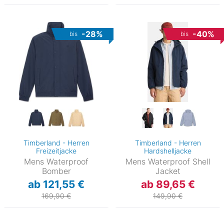
-28%
-40%
bis
bis
Timberland - Herren
Timberland - Herren
Freizeitjacke
Hardshelljacke
Mens Waterproof
Mens Waterproof Shell
Bomber
Jacket
ab 121,55 €
ab 89,65 €
169,90 €
149,90 €