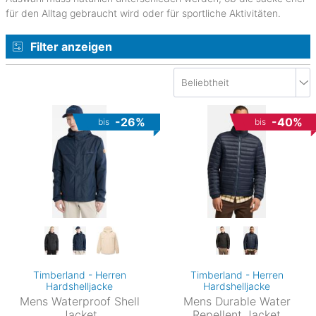
für den Alltag gebraucht wird oder für sportliche Aktivitäten.
Filter anzeigen
-26%
-40%
bis
bis
Timberland - Herren
Timberland - Herren
Hardshelljacke
Hardshelljacke
Mens Waterproof Shell
Mens Durable Water
Jacket
Repellent Jacket