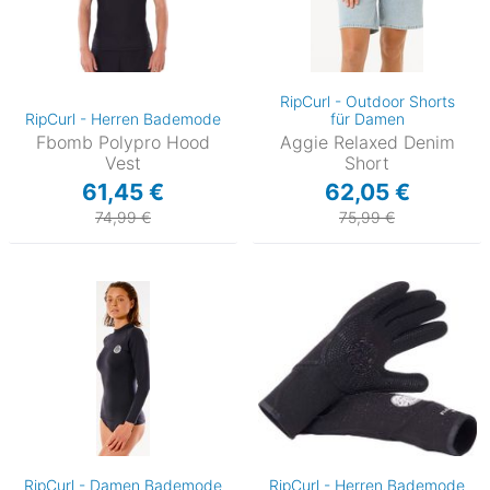
RipCurl - Outdoor Shorts
RipCurl - Herren Bademode
für Damen
Fbomb Polypro Hood
Aggie Relaxed Denim
Vest
Short
61,45 €
62,05 €
74,99 €
75,99 €
RipCurl - Damen Bademode
RipCurl - Herren Bademode