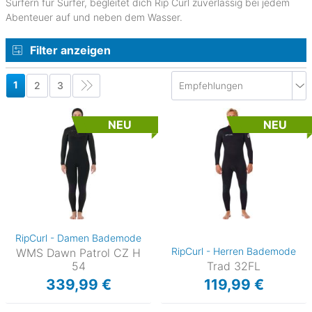
Surfern für Surfer, begleitet dich Rip Curl zuverlässig bei jedem
Abenteuer auf und neben dem Wasser.
Filter anzeigen
1
2
3
NEU
NEU
RipCurl - Damen Bademode
RipCurl - Herren Bademode
WMS Dawn Patrol CZ H
54
Trad 32FL
339,99 €
119,99 €