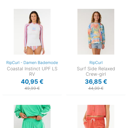
RipCurl - Damen Bademode
RipCurl
Coastal Instinct UPF LS
Surf Side Relaxed
RV
Crew-girl
40,95 €
36,85 €
49,99 €
44,99 €