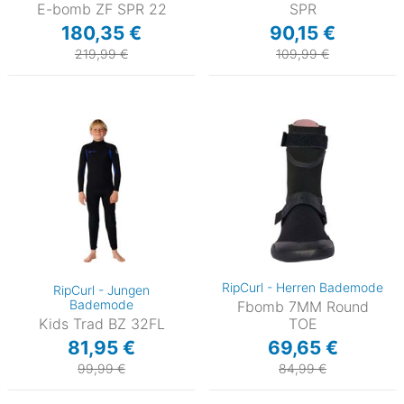
E-bomb ZF SPR 22
SPR
180,35 €
90,15 €
219,99 €
109,99 €
RipCurl - Herren Bademode
RipCurl - Jungen
Bademode
Fbomb 7MM Round
Kids Trad BZ 32FL
TOE
81,95 €
69,65 €
99,99 €
84,99 €