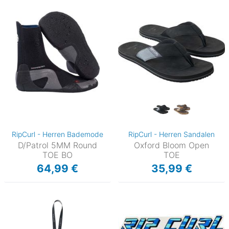
RipCurl - Herren Bademode
RipCurl - Herren Sandalen
D/Patrol 5MM Round
Oxford Bloom Open
TOE BO
TOE
64,99 €
35,99 €