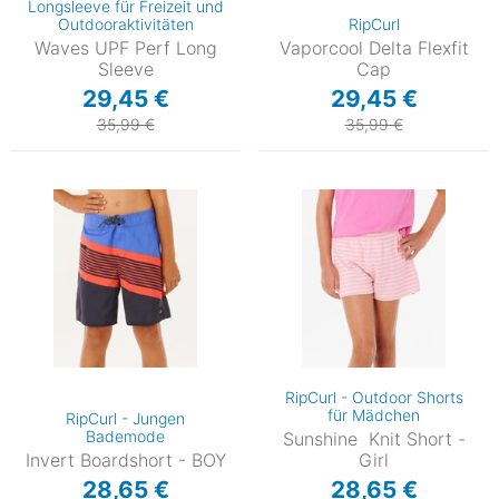
Longsleeve für Freizeit und
Outdooraktivitäten
RipCurl
Waves UPF Perf Long
Vaporcool Delta Flexfit
Sleeve
Cap
29,45 €
29,45 €
35,99 €
35,99 €
RipCurl - Outdoor Shorts
für Mädchen
RipCurl - Jungen
Bademode
Sunshine Knit Short -
Invert Boardshort - BOY
Girl
28,65 €
28,65 €