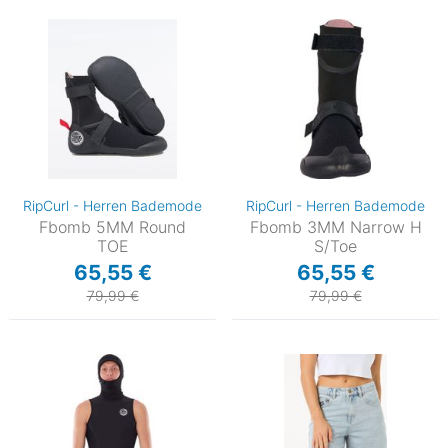
RipCurl - Herren Bademode
RipCurl - Herren Bademode
Fbomb 5MM Round
Fbomb 3MM Narrow H
TOE
S/Toe
65,55 €
65,55 €
79,99 €
79,99 €