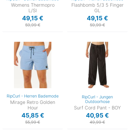
Womens Thermopro
Flashbomb 5/3 5 Finger
L/Sl
GL
49,15 €
49,15 €
59,99 €
59,99 €
RipCurl - Herren Bademode
RipCurl - Jungen
Outdoorhose
Mirage Retro Golden
Hour
Surf Cord Pant - BOY
45,85 €
40,95 €
55,99 €
49,99 €