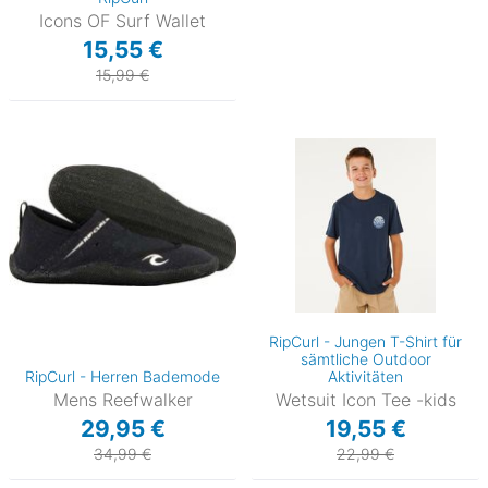
Icons OF Surf Wallet
15,55 €
15,99 €
RipCurl - Jungen T-Shirt für
sämtliche Outdoor
RipCurl - Herren Bademode
Aktivitäten
Mens Reefwalker
Wetsuit Icon Tee -kids
29,95 €
19,55 €
34,99 €
22,99 €