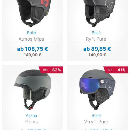
Bollé
Bollé
Atmos Mips
Ryft Pure
ab 108,75 €
ab 89,85 €
149,90 €
149,90 €
-62%
-41%
bis
bis
Alpina
Bollé
Gems
V-ryft Pure