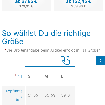
ab 67,85 €
ab 152,45 €
179,95 €
259,90 €
So wählst Du die richtige
Größe
Die Größenangabe beim Artikel erfolgt in INT Größen
S
M
L
INT
Kopfumfa
51-55
55-59
59-61
ng
(cm)