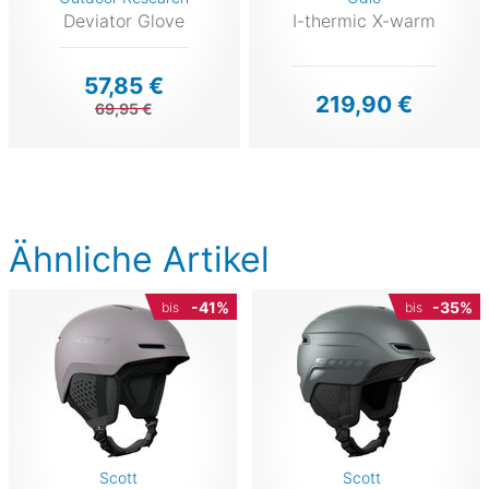
Deviator Glove
I-thermic X-warm
57,85 €
219,90 €
69,95 €
Ähnliche Artikel
-41%
-35%
bis
bis
Scott
Scott