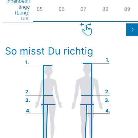
Innenbeinl
änge
85
86
87
88
89
(Long)
(cm)
So misst Du richtig
1.
1.
2.
2.
3.
3.
4.
4.