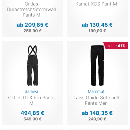
Ortles
Kamet XCS Pant M
Durastretch/Stormwall
Pants M
ab 209,85 €
ab 130,45 €
259,90 €
199,90 €
-41%
bis
Salewa
Mammut
Ortles GTX Pro Pants
Taiss Guide Softshell
M
Pants Men
494,85 €
ab 148,35 €
549,90 €
249,90 €