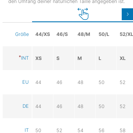
den Umfang deiner natürlichen Taille angegeben ist.
44/XS
46/S
48/M
50/L
52/X
Größe
INT
XS
S
M
L
XL
EU
44
46
48
50
52
DE
44
46
48
50
52
IT
50
52
54
56
58