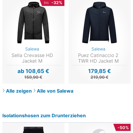
-32%
bis
Salewa
Salewa
Sella Crevasse HD
Puez Catinaccio 2
Jacket M
TWR HD Jacket M
ab 108,65 €
179,85 €
159,90 €
219,90 €
Alle zeigen
Alle von Salewa
Isolationshosen zum Drunterziehen
-50%