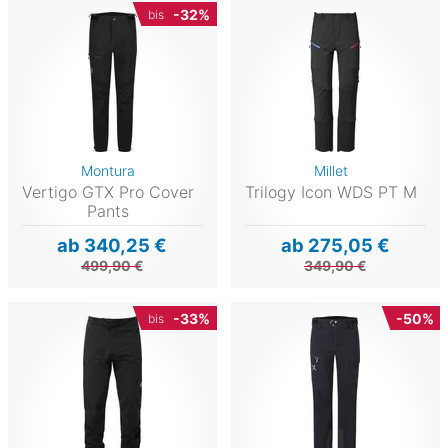
-32%
bis
Montura
Millet
Vertigo GTX Pro Cover
Trilogy Icon WDS PT M
Pants
ab 340,25 €
ab 275,05 €
499,90 €
349,90 €
-33%
-50%
bis