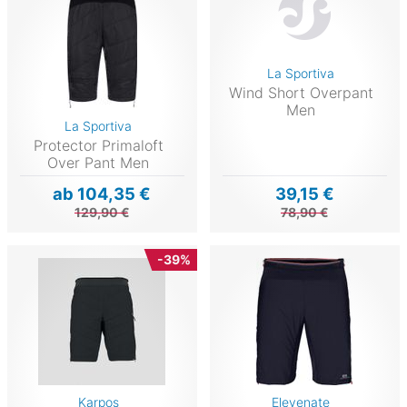
La Sportiva
Wind Short Overpant
Men
La Sportiva
Protector Primaloft
Over Pant Men
ab 104,35 €
39,15 €
129,90 €
78,90 €
-39%
Karpos
Elevenate