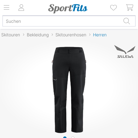
Skitouren
Bekleidung
Skitourenhosen
Herren