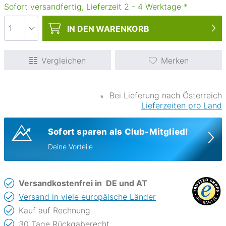
Sofort versandfertig, Lieferzeit
2
-
4
Werktage
*
IN DEN
WARENKORB
Vergleichen
Merken
∗
Bei Lieferung nach Österreich
Lieferzeiten pro Land
Sofort sparen als Club-Mitglied!
Deine Vorteile
Versandkostenfrei in
DE und AT
Versand in viele europäische Länder
Kauf auf Rechnung
30 Tage Rückgaberecht