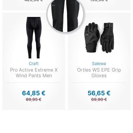
Craft
Salewa
Pro Active Extreme X
Ortles WS EPE Grip
Wind Pants Men
Gloves
64,85 €
56,65 €
89,95 €
69,90 €