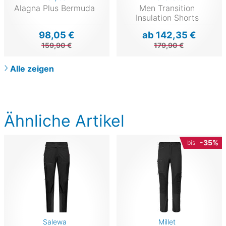
Alagna Plus Bermuda
Men Transition
Insulation Shorts
98,05 €
ab 142,35 €
159,90 €
179,90 €
Alle zeigen
Ähnliche Artikel
-35%
bis
Salewa
Millet