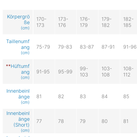
Körpergrö
170-
173-
176-
179-
182-
ße
173
176
179
182
185
(cm)
Taillenumf
75-79
79-83
83-87
87-91
91-96
ang
(cm)
Hüftumf
99-
103-
108-
91-95
95-99
ang
103
108
112
(cm)
Innenbeinl
81
82
83
84
85
änge
(cm)
Innenbeinl
änge
77
78
79
80
81
(Short)
(cm)