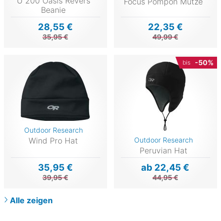
U 200 Oasis Revers
Focus Pompon Mütze
Beanie
28,55 €
22,35 €
35,95 €
49,99 €
-50%
bis
Outdoor Research
Wind Pro Hat
Outdoor Research
Peruvian Hat
35,95 €
ab 22,45 €
39,95 €
44,95 €
Alle zeigen