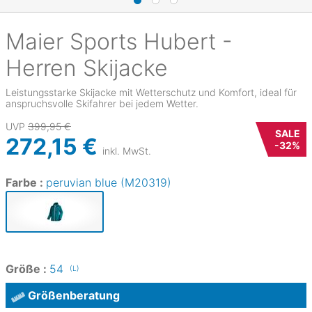
Maier Sports
Hubert -
Herren Skijacke
Leistungsstarke Skijacke mit Wetterschutz und Komfort, ideal für
anspruchsvolle Skifahrer bei jedem Wetter.
UVP
399,95 €
SALE
272,15 €
-
32
%
inkl. MwSt.
Farbe :
peruvian blue (M20319)
Größe :
54
(L)
Größenberatung