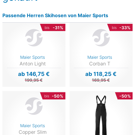
Passende Herren Skihosen von Maier Sports
-31%
-33%
bis
bis
Maier Sports
Maier Sports
Anton Light
Corban T
ab 146,75 €
ab 118,25 €
199,95 €
169,95 €
-50%
-50%
bis
Maier Sports
Copper Slim