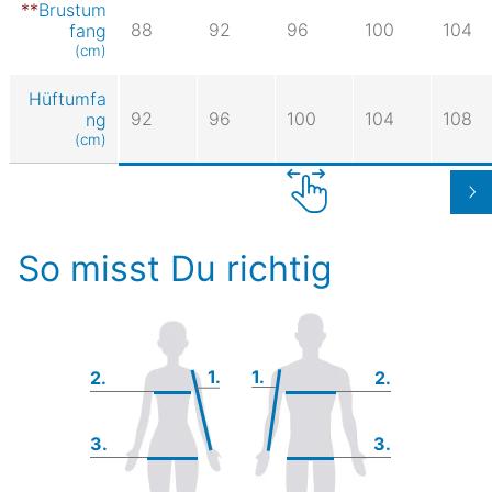
Brustum
88
92
96
100
104
fang
(cm)
Hüftumfa
92
96
100
104
108
ng
(cm)
So misst Du richtig
1.
1.
2.
2.
3.
3.