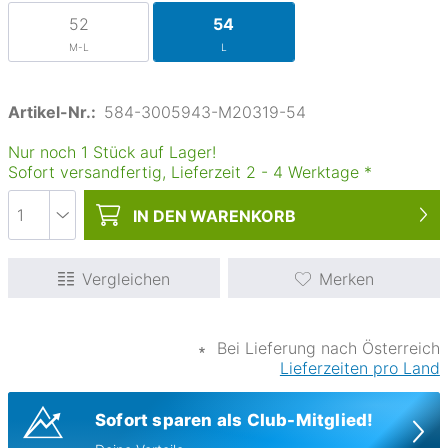
52
54
M-L
L
Artikel-Nr.:
584-3005943-M20319-54
Nur noch 1 Stück auf Lager!
Sofort versandfertig, Lieferzeit
2
-
4
Werktage
*
IN DEN
WARENKORB
Vergleichen
Merken
∗
Bei Lieferung nach Österreich
Lieferzeiten pro Land
Sofort sparen als Club-Mitglied!