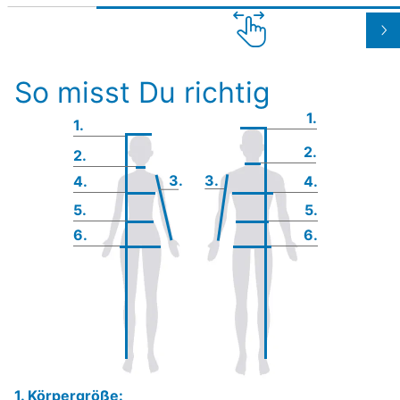
So misst Du richtig
1.
1.
2.
2.
3.
3.
4.
4.
5.
5.
6.
6.
1. Körpergröße: