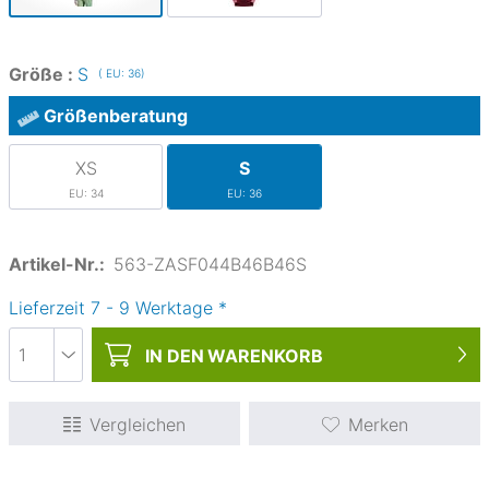
Größe :
S
( EU: 36)
Größenberatung
XS
S
EU: 34
EU: 36
Artikel-Nr.:
563-ZASF044B46B46S
Lieferzeit
7
-
9
Werktage
*
IN DEN
WARENKORB
Vergleichen
Merken