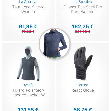
La Sportiva
La Sportiva
Tour Long Sleeve
Chaser Evo Shell Bib
Women
Pant Women
61,95 €
162,25 €
79,90 €
299,90 €
Dynafit
Ferrino
Tigard Polartec®
React Glove
Hooded Jacket W
131,55 €
58,75 €