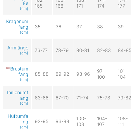
ße
165
168
171
174
177
(cm)
Kragenum
35
36
37
38
39
fang
(cm)
Armlänge
76-77
78-79
80-81
82-83
84-8
(cm)
Brustum
97-
101-
85-88
89-92
93-96
fang
100
104
(cm)
Taillenumf
63-66
67-70
71-74
75-78
79-8
ang
(cm)
Hüftumfa
100-
104-
108-
92-95
96-99
ng
103
107
111
(cm)