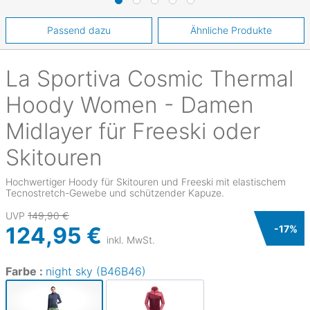
Passend dazu
Ähnliche Produkte
La Sportiva
Cosmic Thermal
Hoody Women - Damen
Midlayer für Freeski oder
Skitouren
Hochwertiger Hoody für Skitouren und Freeski mit elastischem
Tecnostretch-Gewebe und schützender Kapuze.
UVP
149,90 €
124,95 €
-
17
%
inkl. MwSt.
Farbe :
night sky (B46B46)