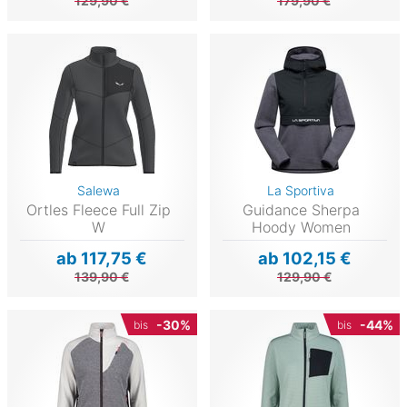
129,90 €
179,90 €
Salewa
La Sportiva
Ortles Fleece Full Zip
Guidance Sherpa
W
Hoody Women
ab 117,75 €
ab 102,15 €
139,90 €
129,90 €
-30%
-44%
bis
bis