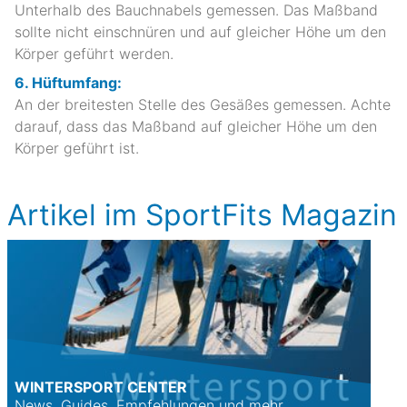
Unterhalb des Bauchnabels gemessen. Das Maßband
sollte nicht einschnüren und auf gleicher Höhe um den
Körper geführt werden.
6. Hüftumfang:
An der breitesten Stelle des Gesäßes gemessen. Achte
darauf, dass das Maßband auf gleicher Höhe um den
Körper geführt ist.
Artikel im SportFits Magazin
WINTERSPORT CENTER
News, Guides, Empfehlungen und mehr