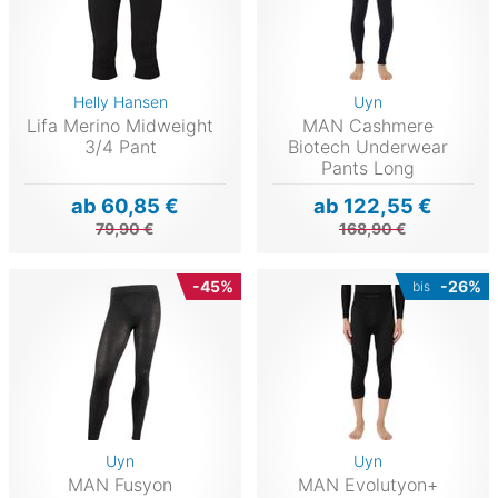
Helly Hansen
Uyn
Lifa Merino Midweight
MAN Cashmere
3/4 Pant
Biotech Underwear
Pants Long
ab 60,85 €
ab 122,55 €
79,90 €
168,90 €
-45%
-26%
bis
Uyn
Uyn
MAN Fusyon
MAN Evolutyon+