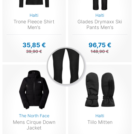
Halti
Halti
Trone Fleece Shirt
Glades Drymaxx Ski
Men's
Pants Men's
35,85 €
96,75 €
39,90 €
148,90 €
The North Face
Halti
Mens Cirque Down
Tiilo Mitten
Jacket