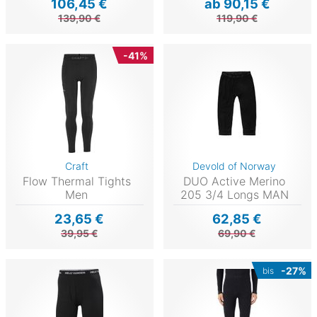
106,45 €
ab 90,15 €
139,90 €
119,90 €
-41%
Craft
Devold of Norway
Flow Thermal Tights
DUO Active Merino
Men
205 3/4 Longs MAN
23,65 €
62,85 €
39,95 €
69,90 €
-27%
bis