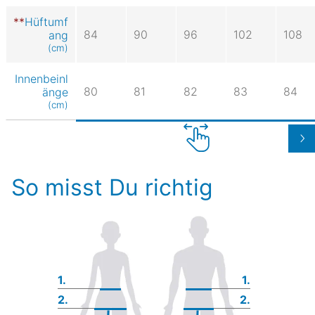
Hüftumf
84
90
96
102
108
ang
(cm)
Innenbeinl
80
81
82
83
84
änge
(cm)
So misst Du richtig
1.
1.
2.
2.