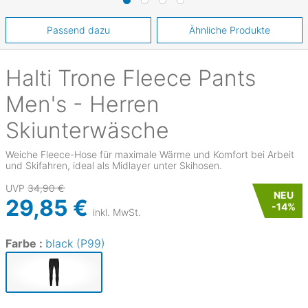
Passend dazu
Ähnliche Produkte
Halti
Trone Fleece Pants
Men's - Herren
Skiunterwäsche
Weiche Fleece-Hose für maximale Wärme und Komfort bei Arbeit
und Skifahren, ideal als Midlayer unter Skihosen.
UVP
34,90 €
NEU
29,85 €
-
14
%
inkl. MwSt.
Farbe :
black (P99)