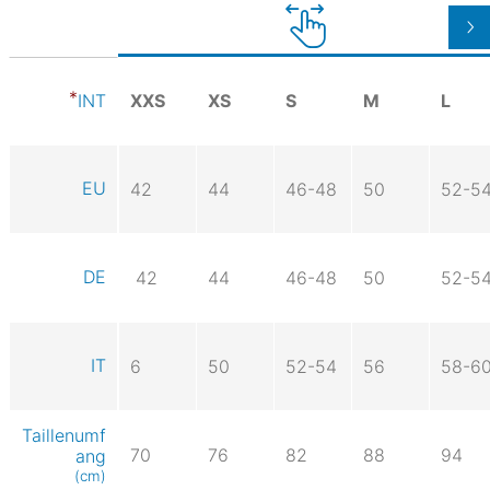
XXS
XS
S
M
L
INT
EU
42
44
46-48
50
52-5
DE
42
44
46-48
50
52-5
IT
6
50
52-54
56
58-6
Taillenumf
70
76
82
88
94
ang
(cm)