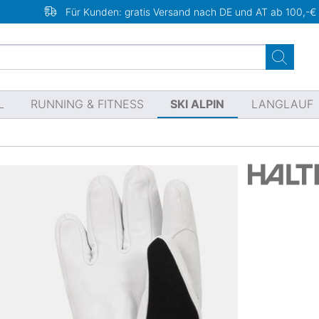
Für Kunden: gratis Versand nach DE und AT ab 100,-€
L
RUNNING & FITNESS
SKI ALPIN
LANGLAUF