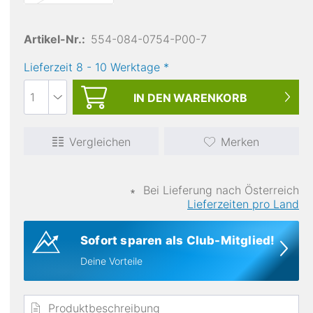
Picture
Artikel-Nr.:
554-084-0754-P00-7
Neckwarmer
19,65 €
Lieferzeit
8
-
10
Werktage
*
IN DEN
WARENKORB
Vergleichen
Merken
Schneefang
∗
Bei Lieferung nach Österreich
Lieferzeiten pro Land
Sofort sparen als Club-Mitglied!
Deine Vorteile
Produktbeschreibung