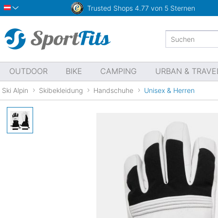
Trusted Shops
4.77 von 5 Sternen
Österreich
OUTDOOR
BIKE
CAMPING
URBAN & TRAVE
Ski Alpin
Skibekleidung
Handschuhe
Unisex & Herren