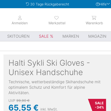
Hilfe
30 Tage Rückgaberecht
Anmelden
Merkzettel
Warenkorb
SKITOUREN
SALE
MARKEN
MAGAZIN
Halti
Sykli Ski Gloves -
Unisex Handschuhe
Technische, wetterbeständige Skihandschuhe mit
optimalem Schutz und Komfort für alpine
Aktivitäten.
UVP
99,90 €
SALE
65,55 €
-
34
%
inkl. MwSt.