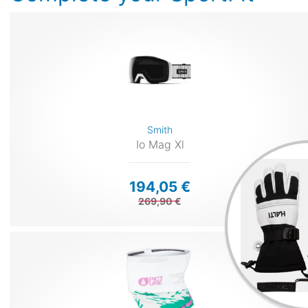
Smith
Io Mag Xl
194,05 €
269,90 €