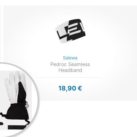
Salewa
Pedroc Seamless
Headband
18,90 €