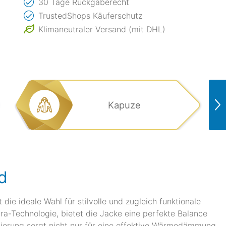
30 Tage Rückgaberecht
TrustedShops Käuferschutz
Klimaneutraler Versand (mit DHL)
Kapuze
d
e ideale Wahl für stilvolle und zugleich funktionale
ra-Technologie, bietet die Jacke eine perfekte Balance
ierung sorgt nicht nur für eine effektive Wärmedämmung,