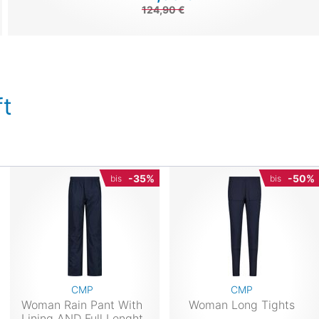
124,90 €
t
-35%
-50%
bis
bis
CMP
CMP
Woman Rain Pant With
Woman Long Tights
Lining AND Full Lenght