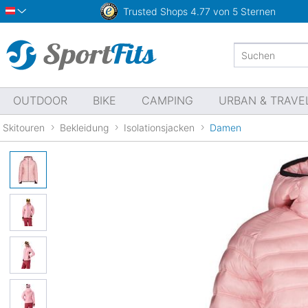
Trusted Shops
4.77 von 5 Sternen
Österreich
OUTDOOR
BIKE
CAMPING
URBAN & TRAVE
Skitouren
Bekleidung
Isolationsjacken
Damen