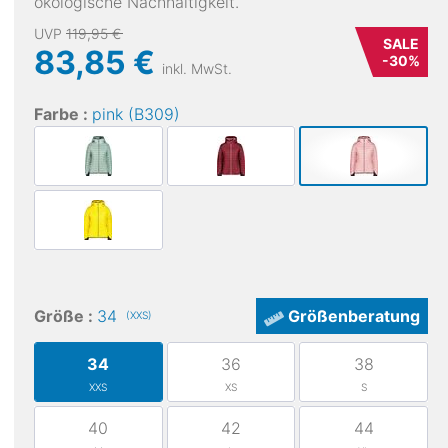
ökologische Nachhaltigkeit.
UVP
119,95 €
SALE
83,85 €
-
30
%
inkl. MwSt.
Farbe :
pink (B309)
Größe :
34
Größenberatung
(XXS)
34
36
38
XXS
XS
S
40
42
44