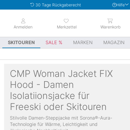
Hilfe
30 Tage Rückgaberecht
Anmelden
Merkzettel
Warenkorb
SKITOUREN
SALE
MARKEN
MAGAZIN
CMP
Woman Jacket FIX
Hood - Damen
Isolatiionsjacke für
Freeski oder Skitouren
Stilvolle Damen-Steppjacke mit Sorona®-Aura-
Technologie für Wärme, Leichtigkeit und