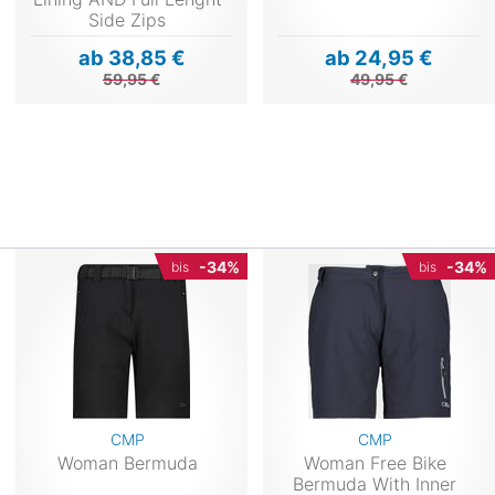
Side Zips
ab 38,85 €
ab 24,95 €
59,95 €
49,95 €
-34%
-34%
bis
bis
CMP
CMP
Woman Bermuda
Woman Free Bike
Bermuda With Inner