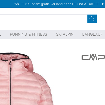
Für Kunden: gratis Versand nach DE und AT ab 100,-€
L
RUNNING & FITNESS
SKI ALPIN
LANGLAUF