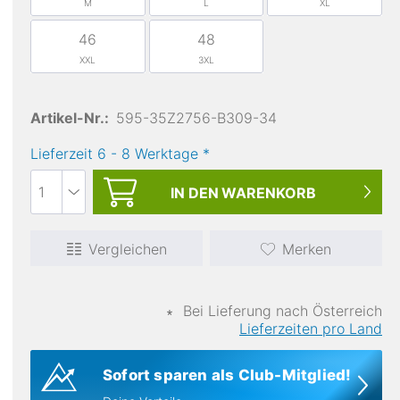
M
L
XL
46
48
XXL
3XL
Artikel-Nr.:
595-35Z2756-B309-34
Lieferzeit
6
-
8
Werktage
*
wasserabweisend
IN DEN
WARENKORB
Vergleichen
Merken
∗
Bei Lieferung nach Österreich
Lieferzeiten pro Land
Sofort sparen als Club-Mitglied!