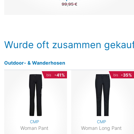
99,95 €
Wurde oft zusammen gekauf
Outdoor- & Wanderhosen
-41%
-35%
bis
bis
CMP
CMP
Woman Pant
Woman Long Pant