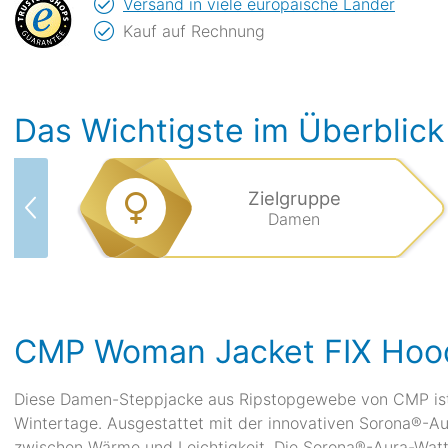
Versand in viele europäische Länder
Kauf auf Rechnung
Das Wichtigste im Überblick
Zielgruppe
Damen
CMP Woman Jacket FIX Hoo
Diese Damen-Steppjacke aus Ripstopgewebe von CMP ist di
Wintertage. Ausgestattet mit der innovativen Sorona®-Au
zwischen Wärme und Leichtigkeit. Die Sorona®-Aura-Watt