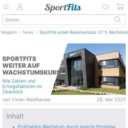
Magazin
News
SportFits erzielt Rekordumsatz: 27 % Wachstum 
SPORTFITS
WEITER AUF
WACHSTUMSKURS
Alle Zahlen und
Erfolgsfaktoren im
Überblick
von
Vivien Waldhauser
28. Mai 2025
Inhalt
Profitables Wachstum durch smarte Prozesse