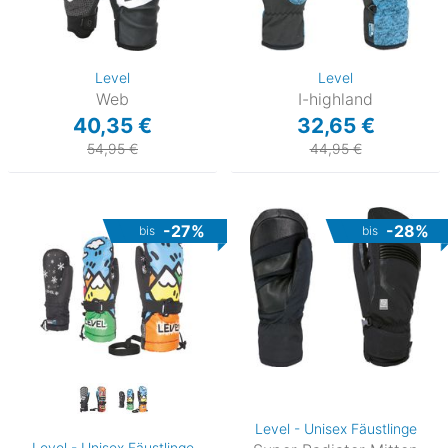
Level
Level
Web
I-highland
40,35 €
32,65 €
54,95 €
44,95 €
-27%
-28%
bis
bis
Level - Unisex Fäustlinge
Level - Unisex Fäustlinge