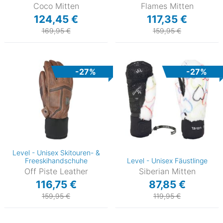
Coco Mitten
Flames Mitten
124,45 €
117,35 €
169,95 €
159,95 €
-27%
-27%
Level - Unisex Skitouren- &
Freeskihandschuhe
Level - Unisex Fäustlinge
Off Piste Leather
Siberian Mitten
116,75 €
87,85 €
159,95 €
119,95 €