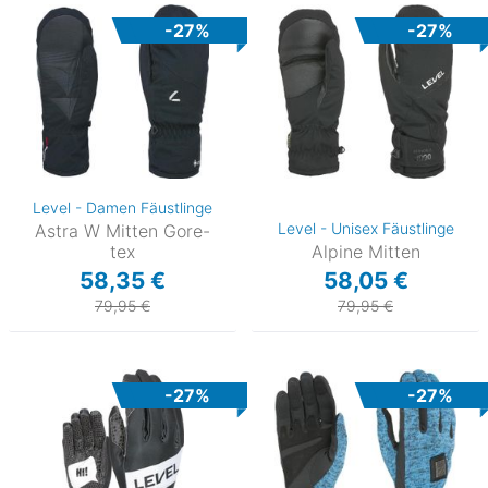
-27%
-27%
Level - Damen Fäustlinge
Level - Unisex Fäustlinge
Astra W Mitten Gore-
tex
Alpine Mitten
58,35 €
58,05 €
79,95 €
79,95 €
-27%
-27%