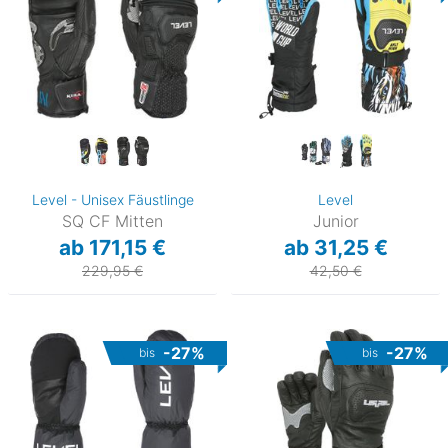
Level - Unisex Fäustlinge
Level
SQ CF Mitten
Junior
ab 171,15 €
ab 31,25 €
229,95 €
42,50 €
-27%
-27%
bis
bis