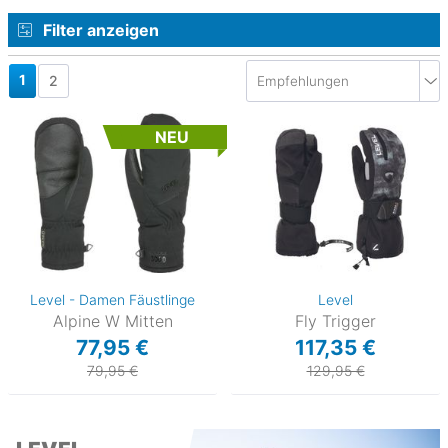
Filter anzeigen
1
2
NEU
Level - Damen Fäustlinge
Level
Alpine W Mitten
Fly Trigger
77,95 €
117,35 €
79,95 €
129,95 €