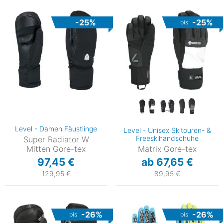
-25%
-25%
bis
Level - Damen Fäustlinge
Level - Unisex Skitouren- &
Freeskihandschuhe
Super Radiator W
Mitten Gore-tex
Matrix Gore-tex
97,45 €
ab 67,65 €
129,95 €
89,95 €
-26%
-26%
bis
bis