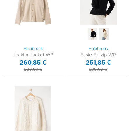
Holebrook
Holebrook
Joakim Jacket WP
Essie Fullzip WP
260,85 €
251,85 €
289,90 €
279,90 €