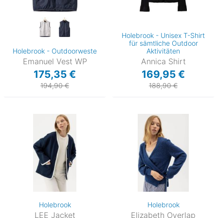
Holebrook - Unisex T-Shirt
für sämtliche Outdoor
Holebrook - Outdoorweste
Aktivitäten
Emanuel Vest WP
Annica Shirt
175,35 €
169,95 €
194,90 €
188,90 €
Holebrook
Holebrook
LEE Jacket
Elizabeth Overlap