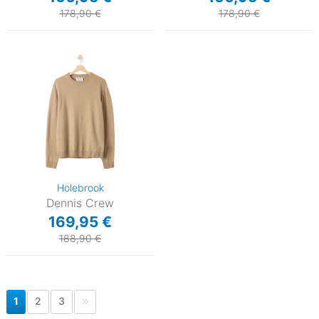
178,90 €
178,90 €
Holebrook
Dennis Crew
169,95 €
188,90 €
1
2
3