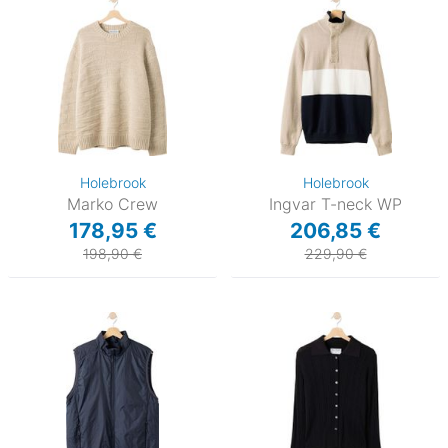
Holebrook
Holebrook
Marko Crew
Ingvar T-neck WP
178,95 €
206,85 €
198,90 €
229,90 €