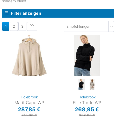
sondern bleibt.
Filter anzeigen
1
2
3
Holebrook
Holebrook
Marit Cape WP
Ellie Turtle WP
287,85 €
268,95 €
319,90 €
298,90 €