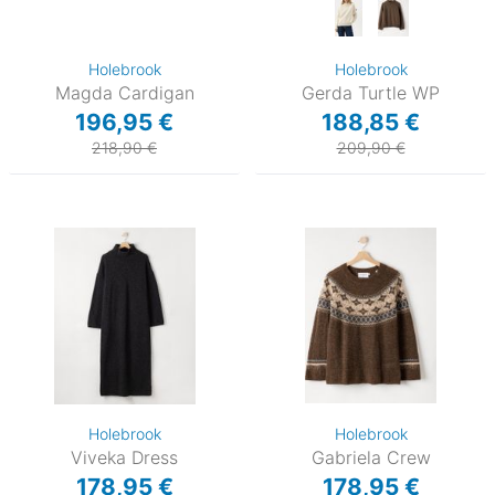
Holebrook
Holebrook
Magda Cardigan
Gerda Turtle WP
196,95 €
188,85 €
218,90 €
209,90 €
Holebrook
Holebrook
Viveka Dress
Gabriela Crew
178,95 €
178,95 €