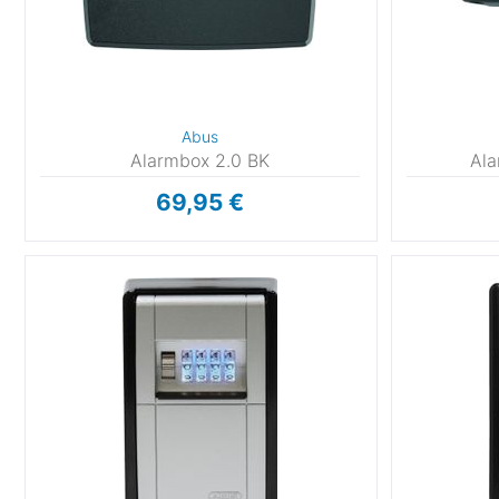
Abus
Alarmbox 2.0 BK
Ala
69,95 €