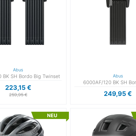
Abus
 BK SH Bordo Big Twinset
Abus
6000AF/120 BK SH Bo
223,15 €
249,95 €
259,95 €
NEU