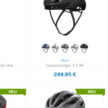
Abus
rdo One
Gamechanger 2.0 RF
249,95 €
NEU
NEU