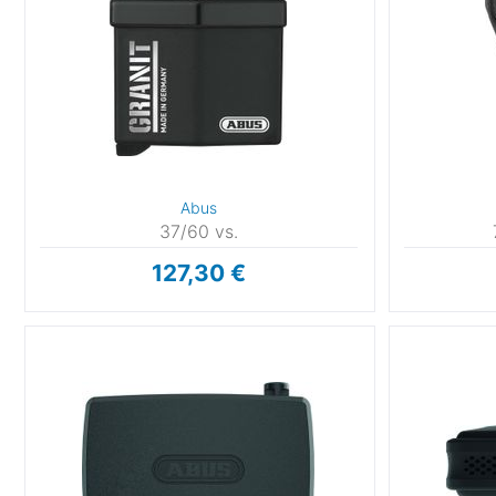
Abus
37/60 vs.
127,30 €