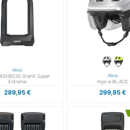
Abus
Abus
65HB230 Granit Super
Extreme
Hyp-e BL.ACE
289,95 €
299,95 €