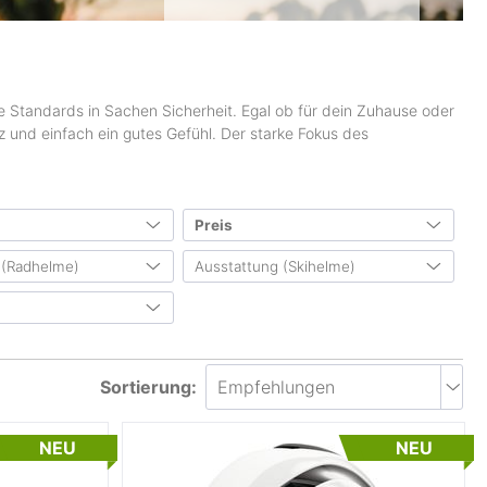
e Standards in Sachen Sicherheit. Egal ob für dein Zuhause oder
 und einfach ein gutes Gefühl. Der starke Fokus des
Preis
 (Radhelme)
Ausstattung (Skihelme)
von
bis
0 €
1500 €
netz
(34)
MIPS
(15)
erte Beleuchtung
(24)
abnehmbare Ohrenpolster
(4)
& Winter
(444)
 und Sonnenschutz
(15)
herausnehmbares Innenfutter
(48)
hr & Sommer
Sortierung:
(15)
Visier
(21)
hr
(21)
antibakterielles Futter
(1)
NEU
NEU