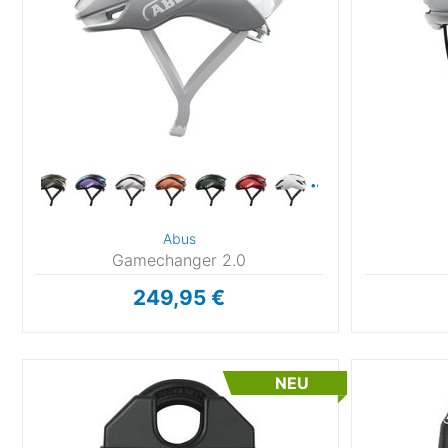
Abus
Gamechanger 2.0
249,95 €
NEU