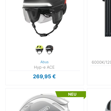
Abus
6000K/120
Hyp-e ACE
269,95 €
NEU