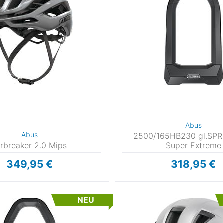
0
65
Urban & Work
(122)
Wandern
(29)
5
90
Skifahren
(1)
Camping
(1)
0
130
Snowboarden
(8)
0
180
Motorsport
(4)
0
118 x 80 mm
mm
Abus
Abus
2500/165HB230 gl.SPR
irbreaker 2.0 Mips
Super Extreme
349,95 €
318,95 €
NEU