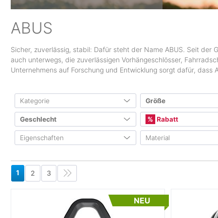
ABUS
Sicher, zuverlässig, stabil: Dafür steht der Name ABUS. Seit de
auch unterwegs, die zuverlässigen Vorhängeschlösser, Fahrradsch
Unternehmens auf Forschung und Entwicklung sorgt dafür, dass AB
Kategorie
Größe
Kopfgrößen
Geschlecht
Rabatt
Outdoor
(2)
Ausrüstung
(2)
Eigenschaften
Material
S
M
L
Unisex
(416)
Mindestens 10%
Bike
(429)
Kinder
(11)
Mindestens 20%
atmungsaktiv
(4)
Baumwolle
Ausrüstung
(429)
Sonstige
Mindestens 30%
leichtgewichtig
(32)
Fleece
1
2
3
Teile & Anbauteile
(1)
Mindestens 40%
wasserdicht
(4)
Merino
neutral
11 mm
12 
Mindestens 50%
Camping
(16)
wasserabweisend
(14)
Wolle
NEU
Ausrüstung
(16)
15
23
24
UV Schutz
(1)
Nylon