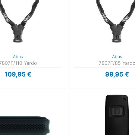
Abus
Abus
7807F/110 Yardo
7807F/85 Yard
109,95 €
99,95 €