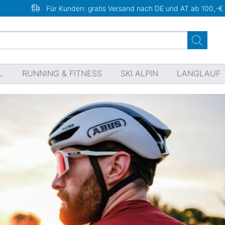
Für Kunden: gratis Versand nach DE und AT ab 100,-€
L
RUNNING & FITNESS
SKI ALPIN
LANGLAUF