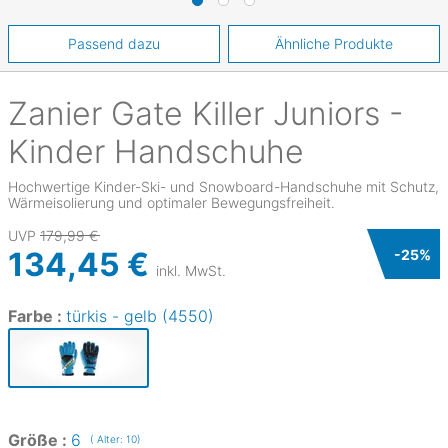
Passend dazu
Ähnliche Produkte
Zanier
Gate Killer Juniors -
Kinder Handschuhe
Hochwertige Kinder-Ski- und Snowboard-Handschuhe mit Schutz,
Wärmeisolierung und optimaler Bewegungsfreiheit.
UVP
179,99 €
134,45 €
-
25
%
inkl. MwSt.
Farbe :
türkis - gelb (4550)
Größe :
6
( Alter: 10)