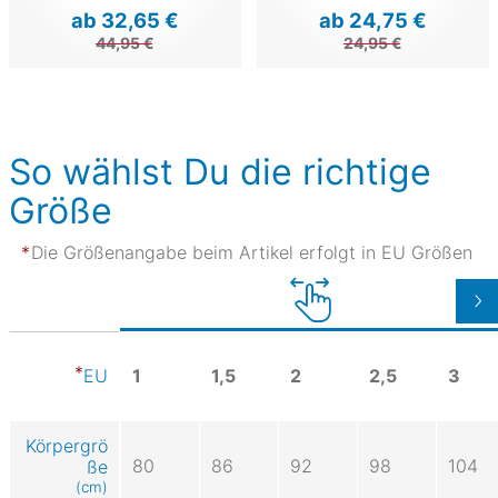
ab 32,65 €
ab 24,75 €
44,95 €
24,95 €
So wählst Du die richtige
Größe
Die Größenangabe beim Artikel erfolgt in EU Größen
1
1,5
2
2,5
3
EU
Körpergrö
80
86
92
98
104
ße
(cm)