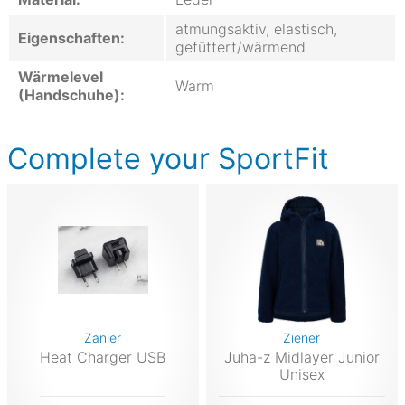
atmungsaktiv, elastisch,
Eigenschaften:
gefüttert/wärmend
Wärmelevel
Warm
(Handschuhe):
Complete your SportFit
Zanier
Ziener
Heat Charger USB
Juha-z Midlayer Junior
Unisex