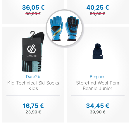
36,05 €
40,25 €
39,99 €
59,99 €
Dare2b
Bergans
Kid Technical Ski Socks
Storetind Wool Pom
Kids
Beanie Junior
16,75 €
34,45 €
23,90 €
39,90 €