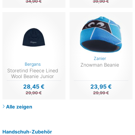
34,90 €
39,90 €
Zanier
Bergans
Znowman Beanie
Storetind Fleece Lined
Wool Beanie Junior
28,45 €
23,95 €
29,90 €
29,99 €
Alle zeigen
Handschuh-Zubehör