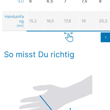
6
6,5
7
7,5
8
EU
Handumfa
15,2
16,5
17,8
19
20,3
ng
(cm)
So misst Du richtig
1.