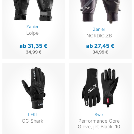
Zanier
Zanier
Loipe
NORDIC.ZB
ab 31,35 €
ab 27,45 €
34,99 €
34,99 €
LEKI
Swix
CC Shark
Performance Gore
Glove, jet Black, 10