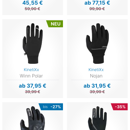
45,55 €
ab 77,15 €
59,90 €
99,90 €
NEU
KinetiXx
KinetiXx
Winn Polar
Nojan
ab 37,95 €
ab 31,95 €
39,99 €
39,99 €
-27%
-35%
bis