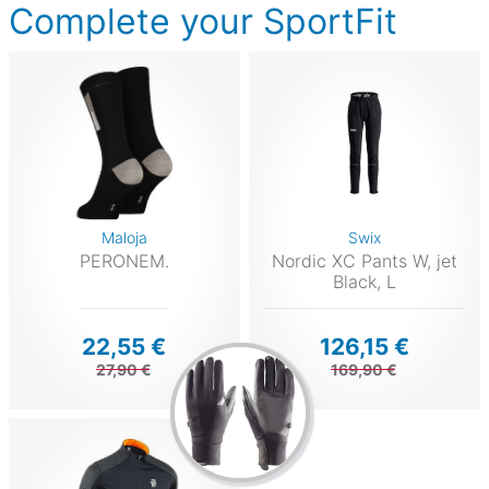
Complete your SportFit
Maloja
Swix
PERONEM.
Nordic XC Pants W, jet
Black, L
22,55 €
126,15 €
27,90 €
169,90 €