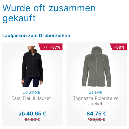
Wurde oft zusammen
gekauft
Laufjacken zum Drüberziehen
-37%
-39%
bis
Columbia
Salewa
Fast Trek II Jacket
Tognazza Polarlite W
Jacket
ab 40,65 €
84,75 €
64,90 €
139,90 €