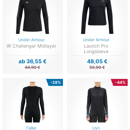
Under Armour
Under Armour
W Challenger Midlayer
Launch Pro
Longsleeve
ab 36,55 €
48,05 €
44,90 €
59,90 €
-28%
-44%
Falke
Uyn