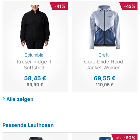
-41%
-42%
Columbia
Craft
Kruser Ridge II
Core Glide Hood
Softshell
Jacket Women
58,45 €
69,55 €
99,90 €
119,95 €
Alle zeigen
Passende Laufhosen
-60%
bis