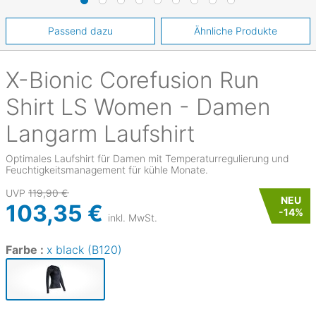
Passend dazu
Ähnliche Produkte
X-Bionic
Corefusion Run
Shirt LS Women - Damen
Langarm Laufshirt
Optimales Laufshirt für Damen mit Temperaturregulierung und
Feuchtigkeitsmanagement für kühle Monate.
UVP
119,90 €
NEU
103,35 €
-
14
%
inkl. MwSt.
Farbe :
x black (B120)