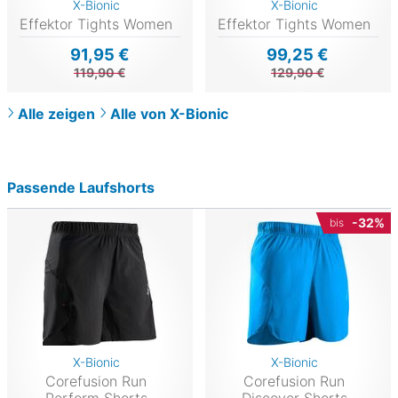
X-Bionic
X-Bionic
Effektor Tights Women
Effektor Tights Women
91,95 €
99,25 €
119,90 €
129,90 €
Alle zeigen
Alle von X-Bionic
Passende Laufshorts
-32%
bis
X-Bionic
X-Bionic
Corefusion Run
Corefusion Run
Perform Shorts
Discover Shorts