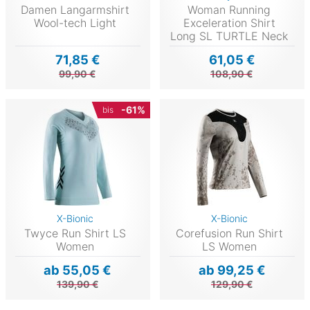
Damen Langarmshirt
Woman Running
Wool-tech Light
Exceleration Shirt
Long SL TURTLE Neck
71,85 €
61,05 €
99,90 €
108,90 €
-61%
bis
X-Bionic
X-Bionic
Twyce Run Shirt LS
Corefusion Run Shirt
Women
LS Women
ab 55,05 €
ab 99,25 €
139,90 €
129,90 €