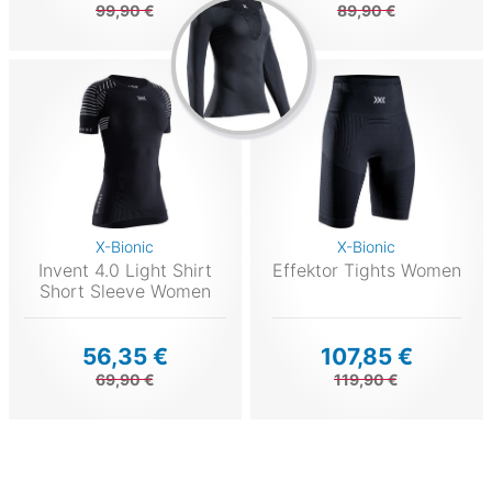
99,90 €
89,90 €
X-Bionic
X-Bionic
Invent 4.0 Light Shirt
Effektor Tights Women
Short Sleeve Women
56,35 €
107,85 €
69,90 €
119,90 €