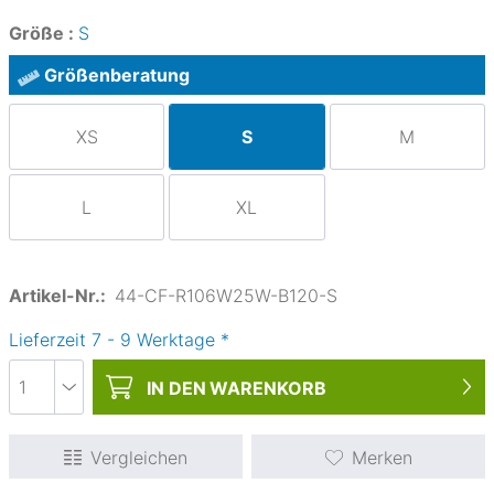
Größe :
S
Größenberatung
XS
S
M
L
XL
Artikel-Nr.:
44-CF-R106W25W-B120-S
Lieferzeit
7
-
9
Werktage
*
IN DEN
WARENKORB
Vergleichen
Merken