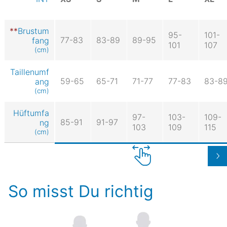
Brustum
95-
101-
77-83
83-89
89-95
fang
101
107
(cm)
Taillenumf
59-65
65-71
71-77
77-83
83-8
ang
(cm)
Hüftumfa
97-
103-
109-
85-91
91-97
ng
103
109
115
(cm)
So misst Du richtig