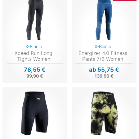
X-Bionic
X-Bionic
Xceed Run Long
Energizer 4.0 Fitness
Tights Women
Pants 7/8 Women
78,55 €
ab 55,75 €
99,90 €
139,90 €