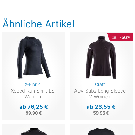
Ähnliche Artikel
-56%
bis
X-Bionic
Craft
Xceed Run Shirt LS
ADV Subz Long Sleeve
Women
2 Women
ab 76,25 €
ab 26,55 €
99,90 €
59,95 €