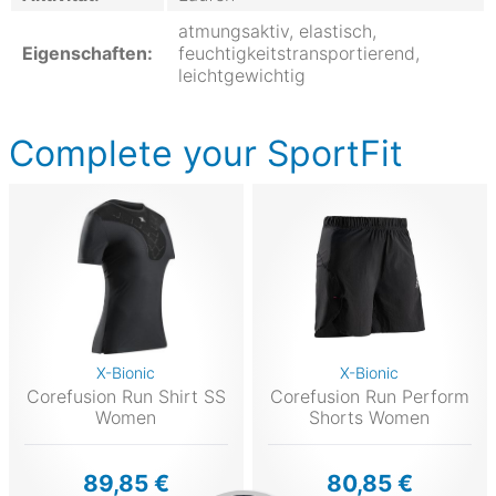
atmungsaktiv, elastisch,
Eigenschaften:
feuchtigkeitstransportierend,
leichtgewichtig
Complete your SportFit
X-Bionic
X-Bionic
Corefusion Run Shirt SS
Corefusion Run Perform
Women
Shorts Women
89,85 €
80,85 €