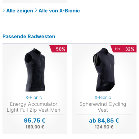
Alle zeigen
Alle von X-Bionic
Passende Radwesten
-50%
-32%
bis
X-Bionic
X-Bionic
Energy Accumulator
Spherewind Cycling
Light Full Zip Vest Men
Vest
95,75 €
ab 84,85 €
189,90 €
124,90 €