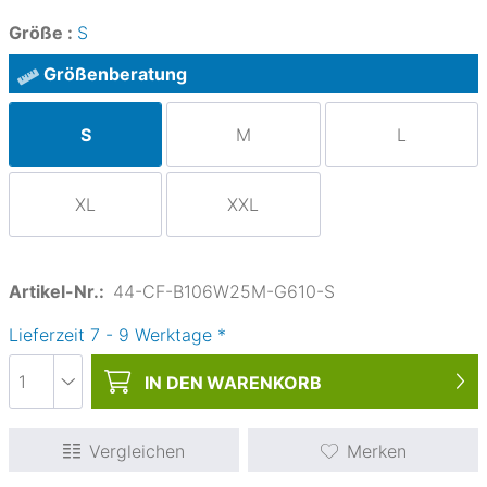
Größe :
S
Größenberatung
S
M
L
XL
XXL
Artikel-Nr.:
44-CF-B106W25M-G610-S
Lieferzeit
7
-
9
Werktage
*
IN DEN
WARENKORB
Vergleichen
Merken