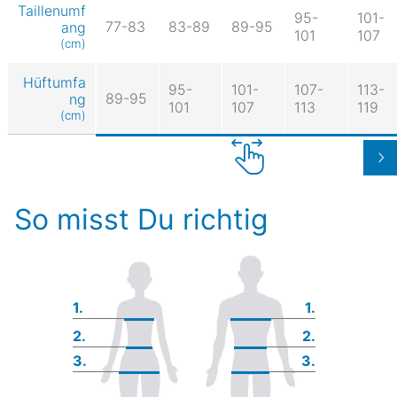
Taillenumf
95-
101-
77-83
83-89
89-95
ang
101
107
(cm)
Hüftumfa
95-
101-
107-
113-
89-95
ng
101
107
113
119
(cm)
So misst Du richtig
1.
1.
2.
2.
3.
3.