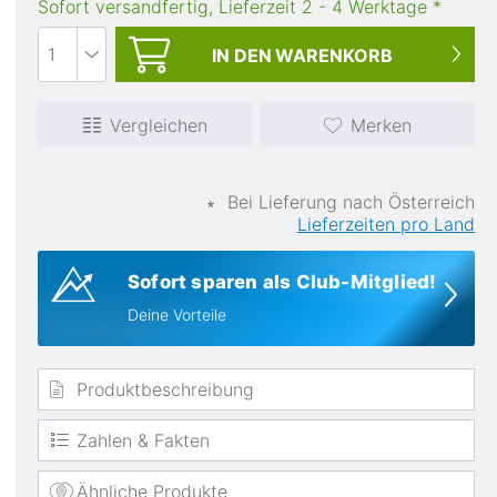
Sofort versandfertig, Lieferzeit
2
-
4
Werktage
*
IN DEN
WARENKORB
Vergleichen
Merken
∗
Bei Lieferung nach Österreich
Materialien
Lieferzeiten pro Land
Leder
Sofort sparen als Club-Mitglied!
Deine Vorteile
Produktbeschreibung
Zahlen & Fakten
Ähnliche Produkte