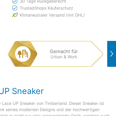
30 Tage Rückgaberecht
TrustedShops Käuferschutz
Klimaneutraler Versand (mit DHL)
Gemacht für
Urban & Work
UP Sneaker
 Lace UP Sneaker von Timberland. Dieser Sneaker ist
 dank seines modernen Designs und der hochwertigen
etet er nicht nur eine ansprechende Optik, sondern auch