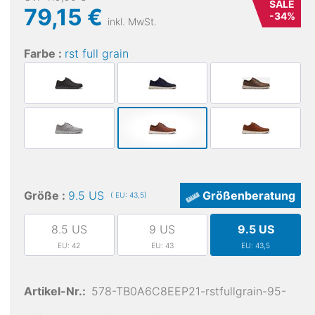
SALE
79,15 €
-
34
%
inkl. MwSt.
Farbe :
rst full grain
Größe :
9.5 US
Größenberatung
( EU: 43,5)
8.5 US
9 US
9.5 US
EU: 42
EU: 43
EU: 43,5
Artikel-Nr.:
578-TB0A6C8EEP21-rstfullgrain-95-