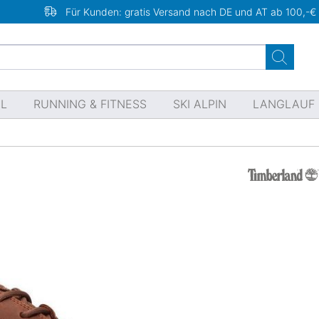
Für Kunden: gratis Versand nach DE und AT ab 100,-€
EL
RUNNING & FITNESS
SKI ALPIN
LANGLAUF