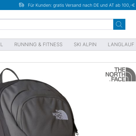
Für Kunden: gratis Versand nach DE und AT ab 100,-€
EL
RUNNING & FITNESS
SKI ALPIN
LANGLAUF