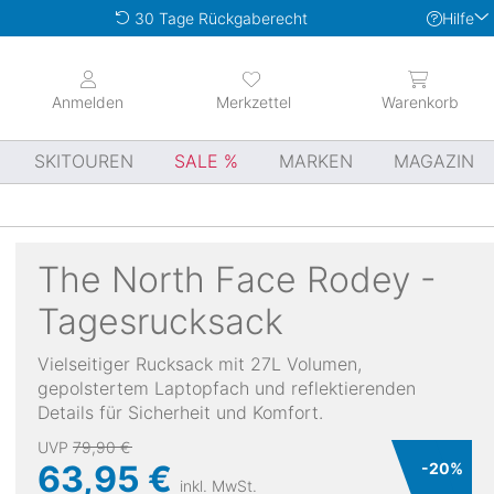
Hilfe
30 Tage Rückgaberecht
Anmelden
Merkzettel
Warenkorb
SKITOUREN
SALE
MARKEN
MAGAZIN
The North Face
Rodey -
Tagesrucksack
Vielseitiger Rucksack mit 27L Volumen,
gepolstertem Laptopfach und reflektierenden
Details für Sicherheit und Komfort.
UVP
79,90 €
63,95 €
-
20
%
inkl. MwSt.