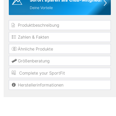
Sofort sparen als Club-Mitglied!
Deine Vorteile
Produktbeschreibung
Zahlen & Fakten
Ähnliche Produkte
Membran
DWR Imprägnierung
Größenberatung
Complete your SportFit
Herstellerinformationen