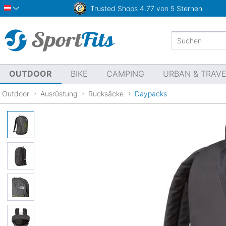
Trusted Shops
4.77 von 5 Sternen
Österreich
OUTDOOR
BIKE
CAMPING
URBAN & TRAV
Outdoor
Ausrüstung
Rucksäcke
Daypacks