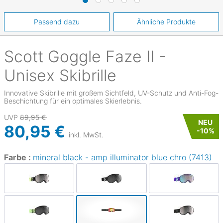
Passend dazu
Ähnliche Produkte
Scott
Goggle Faze II -
Unisex Skibrille
Innovative Skibrille mit großem Sichtfeld, UV-Schutz und Anti-Fog-
Beschichtung für ein optimales Skierlebnis.
UVP
89,95 €
NEU
80,95 €
-
10
%
inkl. MwSt.
Farbe :
mineral black - amp illuminator blue chro (7413)