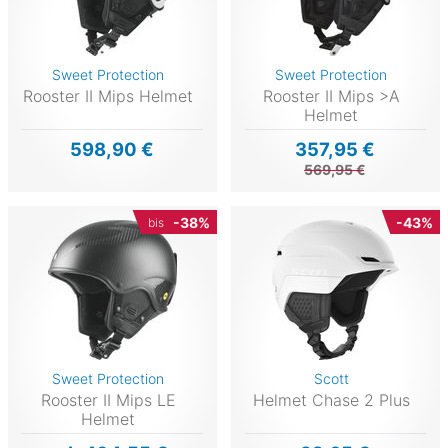
Sweet Protection
Sweet Protection
Rooster II Mips Helmet
Rooster II Mips >A
Helmet
598,90 €
357,95 €
569,95 €
-38%
-43%
bis
Sweet Protection
Scott
Rooster II Mips LE
Helmet Chase 2 Plus
Helmet