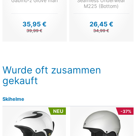
Gabino-z Glove man
Seamless Underwear
M225 (Bottom)
35,95 €
26,45 €
39,99 €
34,99 €
Wurde oft zusammen
gekauft
Skihelme
NEU
-37%