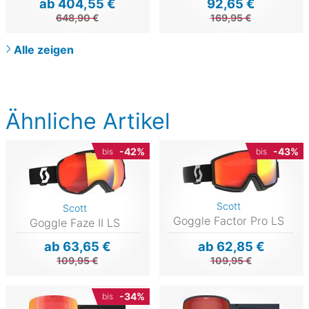
ab 404,55 €
92,65 €
648,90 €
169,95 €
Alle zeigen
Ähnliche Artikel
-42%
-43%
bis
bis
Scott
Scott
Goggle Factor Pro LS
Goggle Faze II LS
ab 63,65 €
ab 62,85 €
109,95 €
109,95 €
-34%
bis