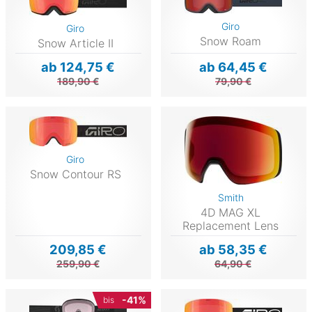
Giro
Giro
Snow Roam
Snow Article II
ab 124,75 €
ab 64,45 €
189,90 €
79,90 €
Giro
Snow Contour RS
Smith
4D MAG XL
Replacement Lens
209,85 €
ab 58,35 €
259,90 €
64,90 €
-41%
bis