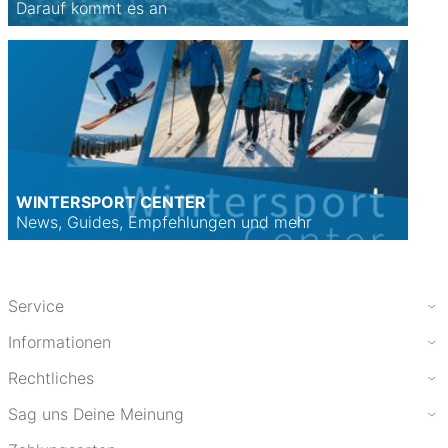
Darauf kommt es an
WINTERSPORT CENTER
News, Guides, Empfehlungen und mehr
Service
Informationen
Rechtliches
Sag uns Deine Meinung