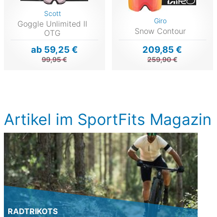
Scott
Giro
Goggle Unlimited II
Snow Contour
OTG
ab 59,25 €
209,85 €
99,95 €
259,90 €
Artikel im SportFits Magazin
RADTRIKOTS