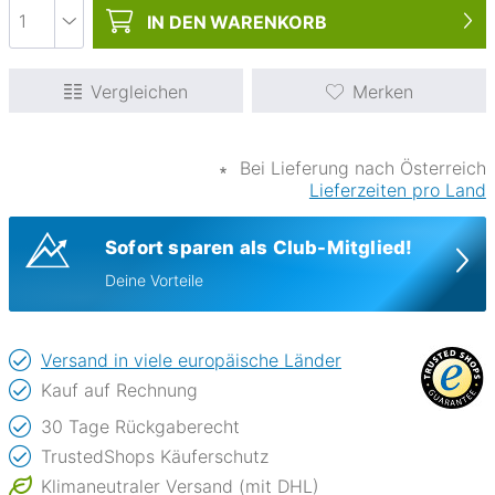
IN DEN
WARENKORB
Vergleichen
Merken
∗
Bei Lieferung nach Österreich
Lieferzeiten pro Land
Sofort sparen als Club-Mitglied!
Deine Vorteile
Versand in viele europäische Länder
Kauf auf Rechnung
30 Tage Rückgaberecht
TrustedShops Käuferschutz
Klimaneutraler Versand (mit DHL)