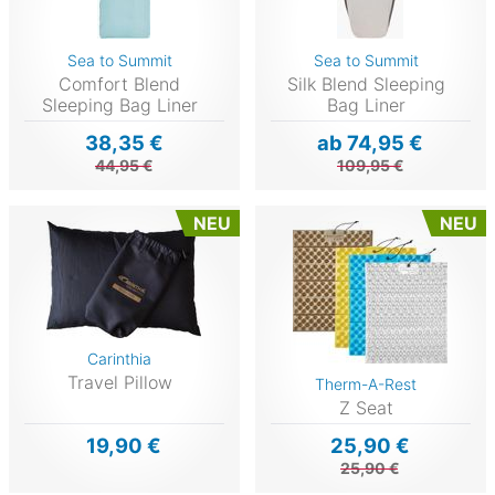
Sea to Summit
Sea to Summit
Comfort Blend
Silk Blend Sleeping
Sleeping Bag Liner
Bag Liner
38,35 €
ab 74,95 €
44,95 €
109,95 €
NEU
NEU
Carinthia
Travel Pillow
Therm-A-Rest
Z Seat
19,90 €
25,90 €
25,90 €