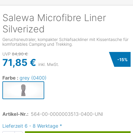
Salewa
Microfibre Liner
Silverized
Geruchsneutraler, kompakter Schlafsackliner mit Kissentasche für
komfortables Camping und Trekking.
UVP
84,90 €
71,85 €
-
15
%
inkl. MwSt.
Farbe :
grey (0400)
Artikel-Nr.:
564-00-0000003513-0400-UNI
Lieferzeit
6
-
8
Werktage
*