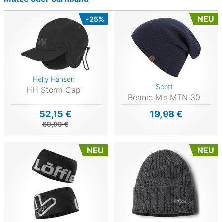
NEU
-25%
Helly Hansen
Scott
HH Storm Cap
Beanie M's MTN 30
52,15 €
19,98 €
69,90 €
NEU
NEU