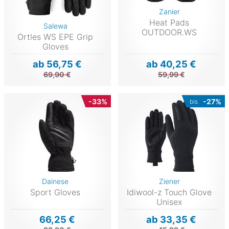
Zanier
Heat Pads
Salewa
OUTDOOR.WS
Ortles WS EPE Grip
Gloves
ab 56,75 €
ab 40,25 €
69,90 €
59,99 €
-33%
-27%
bis
Dainese
Ziener
Sport Gloves
Idiwool-z Touch Glove
Unisex
66,25 €
ab 33,35 €