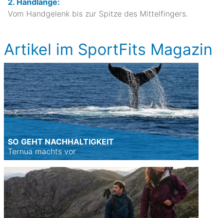
2. Handlänge:
Vom Handgelenk bis zur Spitze des Mittelfingers.
Artikel im SportFits Magazin
SO GEHT NACHHALTIGKEIT
Ternua machts vor