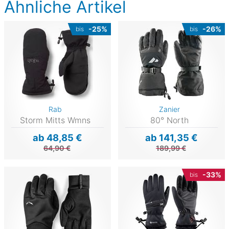
Ähnliche Artikel
-25%
-26%
bis
bis
Rab
Zanier
Storm Mitts Wmns
80° North
ab 48,85 €
ab 141,35 €
64,90 €
189,99 €
-33%
bis