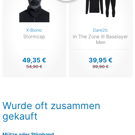
X-Bionic
Dare2b
Stormcap
In The Zone III Baselayer
Men
49,35 €
39,95 €
54,90 €
99,90 €
Wurde oft zusammen
gekauft
Mütze oder Stirnband