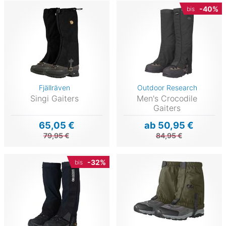
-40%
bis
Fjällräven
Outdoor Research
Singi Gaiters
Men's Crocodile
Gaiters
65,05 €
ab 50,95 €
79,95 €
84,95 €
-32%
bis