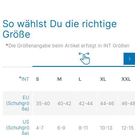
So wählst Du die richtige
Größe
Die Größenangabe beim Artikel erfolgt in INT Größen
S
M
L
XL
XXL
INT
EU
(Schuhgrö
35-40
40-42
42-44
44-46
46-4
ße)
US
(Schuhgrö
4-7
6-9
8-11
10-13
12-15
ße)