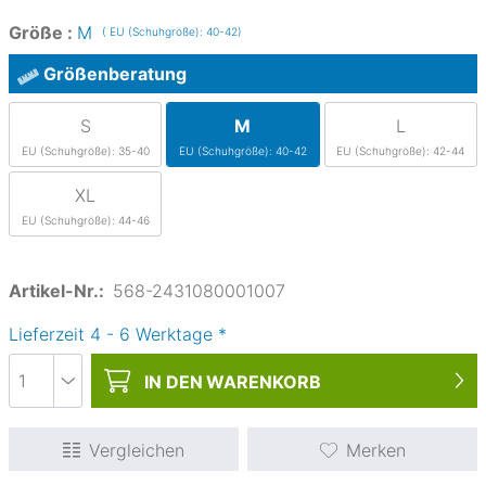
Größe :
M
( EU (Schuhgröße): 40-42)
Größenberatung
S
M
L
EU (Schuhgröße): 35-40
EU (Schuhgröße): 40-42
EU (Schuhgröße): 42-44
XL
EU (Schuhgröße): 44-46
Artikel-Nr.:
568-2431080001007
Lieferzeit
4
-
6
Werktage
*
IN DEN
WARENKORB
Vergleichen
Merken