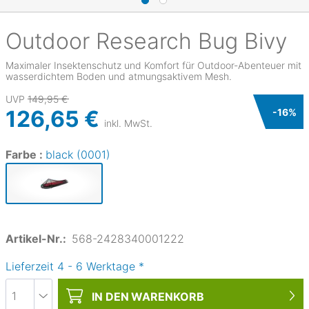
Outdoor Research
Bug Bivy
Maximaler Insektenschutz und Komfort für Outdoor-Abenteuer mit
wasserdichtem Boden und atmungsaktivem Mesh.
UVP
149,95 €
126,65 €
-
16
%
inkl. MwSt.
Farbe :
black (0001)
Artikel-Nr.:
568-2428340001222
Lieferzeit
4
-
6
Werktage
*
IN DEN
WARENKORB