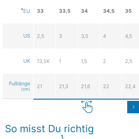
33
33,5
34
34,5
35
EU
US
2,5
3
3,5
4
4,5
UK
13,5K
1
1,5
2
2,5
Fußlänge
21
21,3
21,6
22
22,4
(cm)
So misst Du richtig
1.