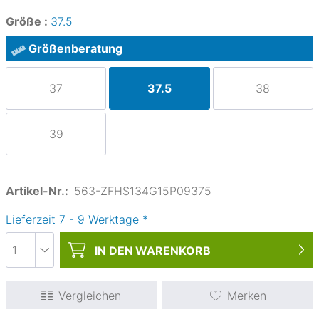
Größe :
37.5
Größenberatung
37
37.5
38
39
Artikel-Nr.:
563-ZFHS134G15P09375
Lieferzeit
7
-
9
Werktage
*
IN DEN
WARENKORB
Vergleichen
Merken