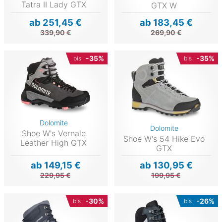
Tatra II Lady GTX
GTX W
ab 251,45 €
ab 183,45 €
339,90 €
269,90 €
-35%
-35%
bis
bis
Dolomite
Dolomite
Shoe W's Vernale
Shoe W's 54 Hike Evo
Leather High GTX
GTX
ab 149,15 €
ab 130,95 €
229,95 €
199,95 €
-30%
-26%
bis
bis