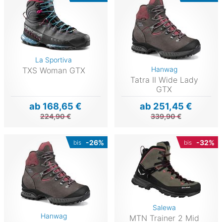
La Sportiva
Hanwag
TXS Woman GTX
Tatra II Wide Lady
GTX
ab 168,65 €
ab 251,45 €
224,90 €
339,90 €
-26%
-32%
bis
bis
Salewa
Hanwag
MTN Trainer 2 Mid