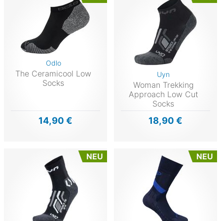
Odlo
The Ceramicool Low
Uyn
Socks
Woman Trekking
Approach Low Cut
Socks
14,90 €
18,90 €
NEU
NEU