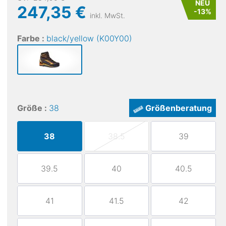
NEU
247,35 €
-
13
%
inkl. MwSt.
Farbe :
black/yellow (K00Y00)
Größe :
38
Größenberatung
38
38.5
39
39.5
40
40.5
41
41.5
42