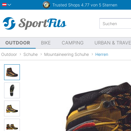
Trusted Shops
4.77 von 5 Sternen
Österreich
OUTDOOR
BIKE
CAMPING
URBAN & TRAV
Outdoor
Schuhe
Mountaineering Schuhe
Herren