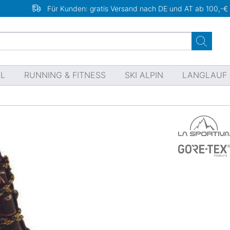
Für Kunden: gratis Versand nach DE und AT ab 100,-€
EL
RUNNING & FITNESS
SKI ALPIN
LANGLAUF