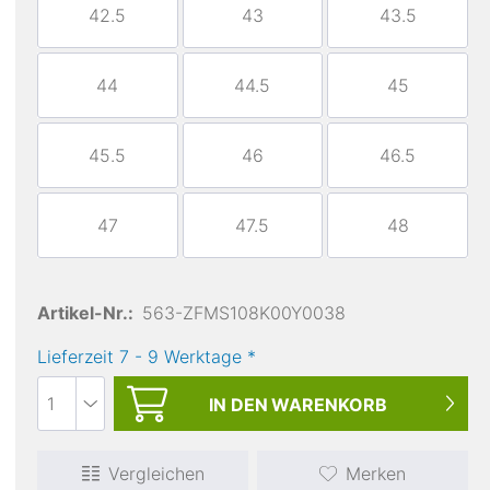
42.5
43
43.5
44
44.5
45
45.5
46
46.5
Membran
Gore-Tex®
47
47.5
48
Artikel-Nr.:
563-ZFMS108K00Y0038
Lieferzeit
7
-
9
Werktage
*
IN DEN
WARENKORB
Vergleichen
Merken