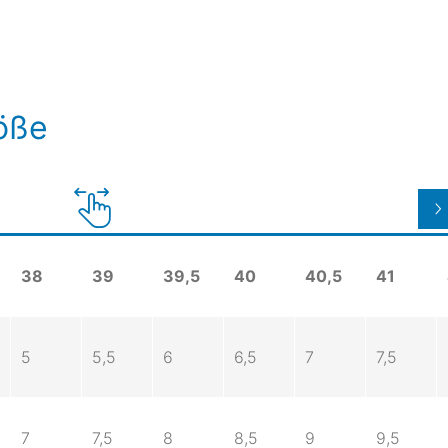
röße
38
39
39,5
40
40,5
41
5
5,5
6
6,5
7
7,5
7
7,5
8
8,5
9
9,5