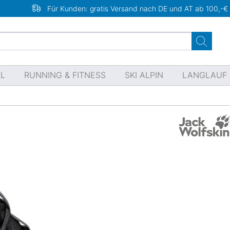
Für Kunden: gratis Versand nach DE und AT ab 100,-€
EL
RUNNING & FITNESS
SKI ALPIN
LANGLAUF