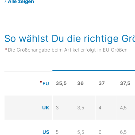
Alle zeigen
So wählst Du die richtige G
Die Größenangabe beim Artikel erfolgt in EU Größen
35,5
36
37
37,5
EU
UK
3
3,5
4
4,5
US
5
5,5
6
6,5