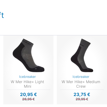
t
Icebreaker
Icebreaker
W Mer Hike+ Light
W Mer Hike+ Medium
Mini
Crew
20,95 €
23,75 €
26,95 €
29,95 €