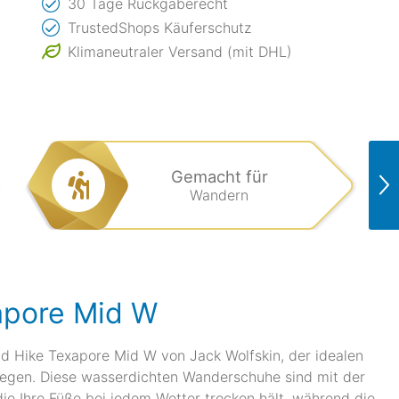
30 Tage Rückgaberecht
TrustedShops Käuferschutz
Klimaneutraler Versand (mit DHL)
Gemacht für
Wandern
xapore Mid W
d Hike Texapore Mid W von Jack Wolfskin, der idealen
 legen. Diese wasserdichten Wanderschuhe sind mit der
e Ihre Füße bei jedem Wetter trocken hält, während die