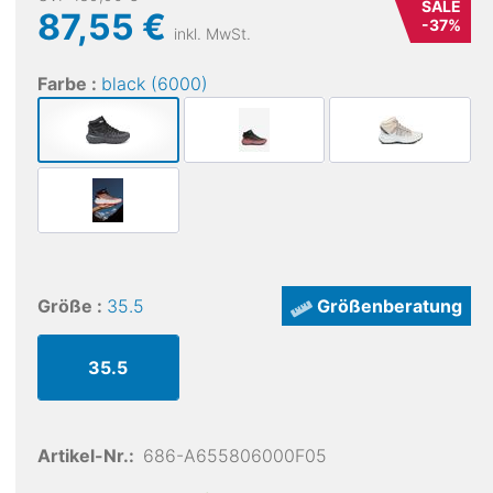
SALE
87,55 €
-
37
%
inkl. MwSt.
Farbe :
black (6000)
Größe :
35.5
Größenberatung
35.5
Artikel-Nr.:
686-A655806000F05