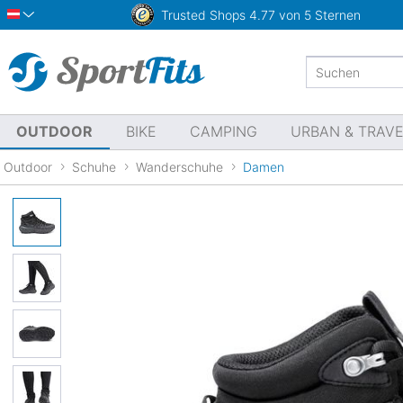
Trusted Shops
4.77 von 5 Sternen
Österreich
OUTDOOR
BIKE
CAMPING
URBAN & TRAV
Outdoor
Schuhe
Wanderschuhe
Damen