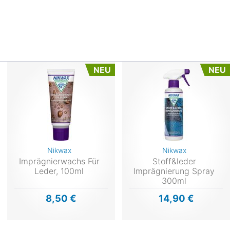
NEU
NEU
Nikwax
Nikwax
Imprägnierwachs Für
Stoff&leder
Leder, 100ml
Imprägnierung Spray
300ml
8,50 €
14,90 €