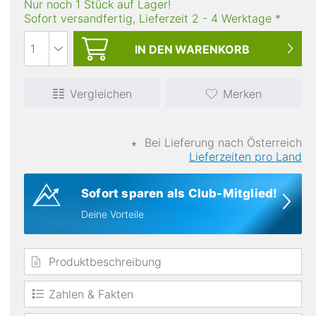
Nur noch 1 Stück auf Lager!
Sofort versandfertig, Lieferzeit
2
-
4
Werktage
*
IN DEN
WARENKORB
Vergleichen
Merken
∗
Bei Lieferung nach Österreich
atmungsaktiv
Lieferzeiten pro Land
Sofort sparen als Club-Mitglied!
Deine Vorteile
Produktbeschreibung
Zahlen & Fakten