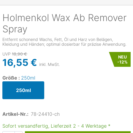
Holmenkol
Wax Ab Remover
Spray
Entfernt schonend Wachs, Fett, Öl und Harz von Belägen,
Kleidung und Händen; optimal dosierbar für präzise Anwendung.
UVP
18,90 €
NEU
16,55 €
-
12
%
inkl. MwSt.
Größe :
250ml
250ml
Artikel-Nr.:
78-24410-ch
Sofort versandfertig, Lieferzeit
2
-
4
Werktage
*