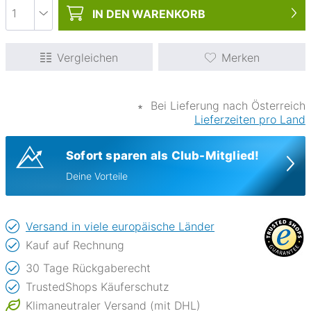
IN DEN
WARENKORB
Vergleichen
Merken
∗
Bei Lieferung nach Österreich
Lieferzeiten pro Land
Sofort sparen als Club-Mitglied!
Deine Vorteile
Versand in viele europäische Länder
Kauf auf Rechnung
30 Tage Rückgaberecht
TrustedShops Käuferschutz
Klimaneutraler Versand (mit DHL)