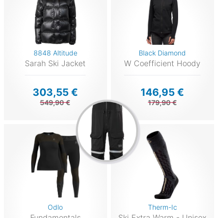
8848 Altitude
Black Diamond
Sarah Ski Jacket
W Coefficient Hoody
303,55 €
146,95 €
549,90 €
179,90 €
Odlo
Therm-Ic
Fundamentals
Ski Extra Warm - Unisex