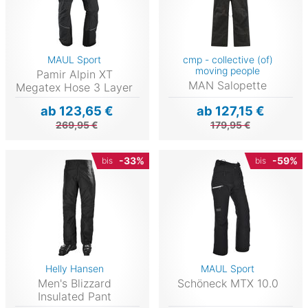
MAUL Sport
cmp - collective (of)
moving people
Pamir Alpin XT
MAN Salopette
Megatex Hose 3 Layer
ab 123,65 €
ab 127,15 €
269,95 €
179,95 €
-33%
-59%
bis
bis
Helly Hansen
MAUL Sport
Men's Blizzard
Schöneck MTX 10.0
Insulated Pant