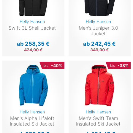
Helly Hansen
Helly Hansen
Swift 3L Shell Jacket
Men's Juniper 3.0
Jacket
ab 258,35 €
ab 242,45 €
424,90 €
349,90 €
-40%
-38%
bis
bis
Helly Hansen
Helly Hansen
Men's Alpha Lifaloft
Men's Swift Team
Insulated Ski Jacket
Insulated Ski Jacket