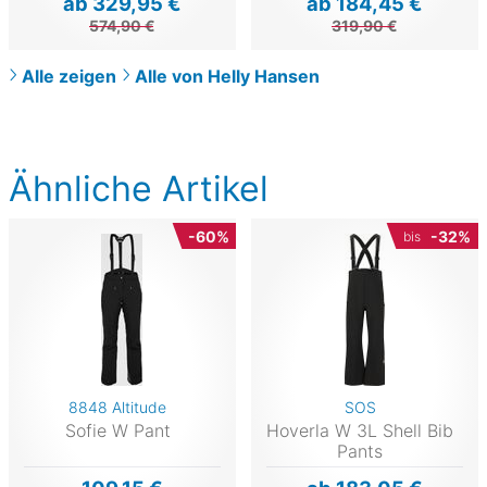
ab 329,95 €
ab 184,45 €
574,90 €
319,90 €
Alle zeigen
Alle von Helly Hansen
Ähnliche Artikel
-60%
-32%
bis
8848 Altitude
SOS
Sofie W Pant
Hoverla W 3L Shell Bib
Pants