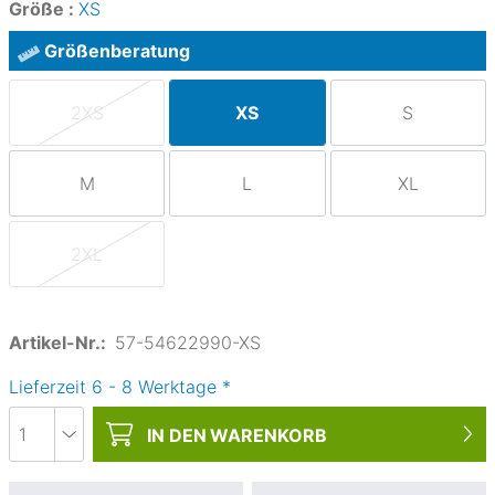
Größe :
XS
Größenberatung
2XS
XS
S
M
L
XL
2XL
Artikel-Nr.:
57-54622990-XS
Lieferzeit
6
-
8
Werktage
*
IN DEN
WARENKORB