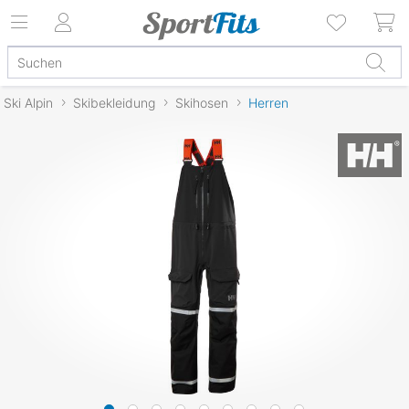
Ski Alpin
Skibekleidung
Skihosen
Herren