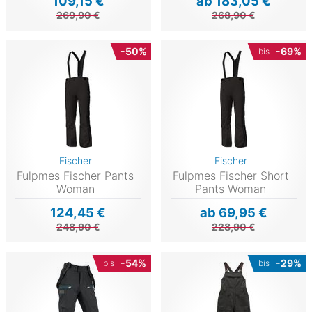
109,15 €
ab 183,05 €
269,90 €
268,90 €
-50%
-69%
bis
Fischer
Fischer
Fulpmes Fischer Pants
Fulpmes Fischer Short
Woman
Pants Woman
124,45 €
ab 69,95 €
248,90 €
228,90 €
-54%
-29%
bis
bis