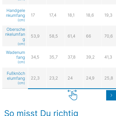
Handgele
17
17,4
18,1
18,6
19,3
nkumfang
(cm)
Obersche
nkelumfan
53,9
58,5
61,4
66
70,6
g
(cm)
Wadenum
34,5
35,7
37,8
39,2
41,3
fang
(cm)
Fußknöch
22,3
23,2
24
24,9
25,8
elumfang
(cm)
So misst Du richtig