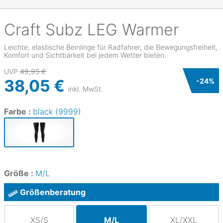
Craft
Subz LEG Warmer
Leichte, elastische Beinlinge für Radfahrer, die Bewegungsfreiheit,
Komfort und Sichtbarkeit bei jedem Wetter bieten.
UVP
49,95 €
38,05 €
-
24
%
inkl. MwSt.
Farbe :
black (9999)
Größe :
M/L
Größenberatung
XS/S
M/L
XL/XXL