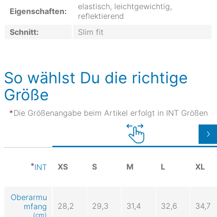
elastisch, leichtgewichtig,
Eigenschaften:
reflektierend
Schnitt:
Slim fit
So wählst Du die richtige
Größe
Die Größenangabe beim Artikel erfolgt in INT Größen
XS
S
M
L
XL
INT
Oberarmu
28,2
29,3
31,4
32,6
34,7
mfang
(cm)