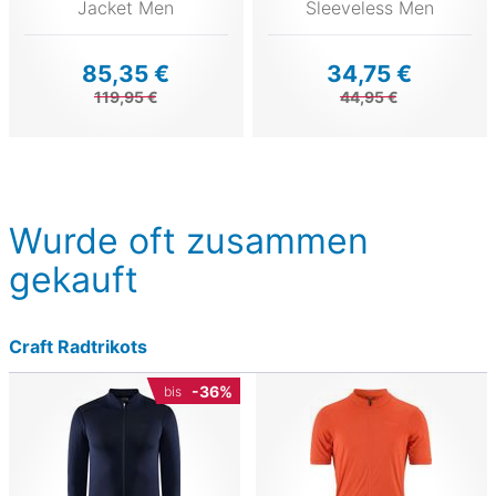
Jacket Men
Sleeveless Men
85,35 €
34,75 €
119,95 €
44,95 €
Wurde oft zusammen
gekauft
Craft Radtrikots
-36%
bis