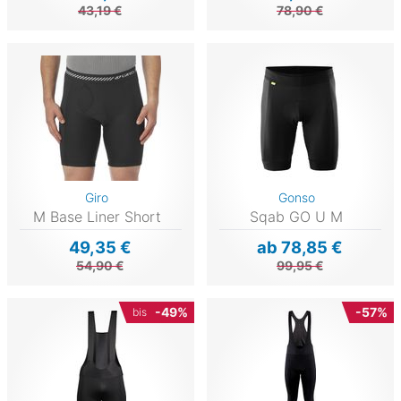
43,19 €
78,90 €
Giro
Gonso
M Base Liner Short
Sqab GO U M
49,35 €
ab 78,85 €
54,90 €
99,95 €
-49%
-57%
bis