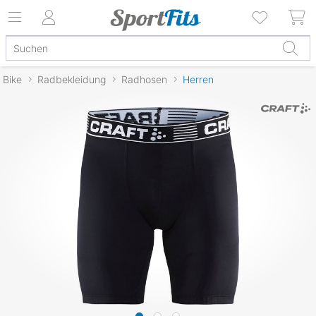
Bike
Radbekleidung
Radhosen
Herren