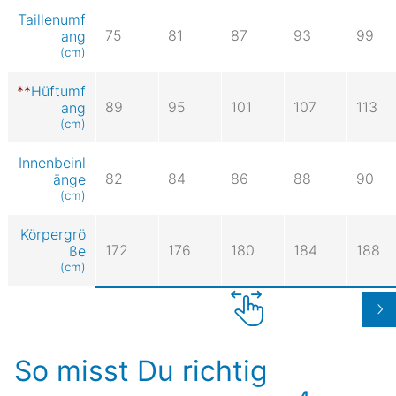
Taillenumf
75
81
87
93
99
ang
(cm)
Hüftumf
89
95
101
107
113
ang
(cm)
Innenbeinl
82
84
86
88
90
änge
(cm)
Körpergrö
172
176
180
184
188
ße
(cm)
So misst Du richtig
4.