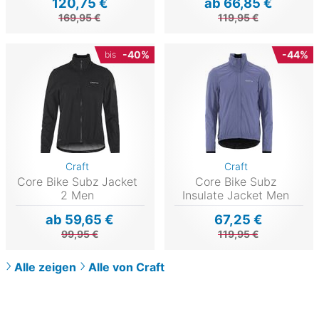
120,75 €
ab 66,85 €
169,95 €
119,95 €
-40%
-44%
bis
Craft
Craft
Core Bike Subz Jacket
Core Bike Subz
2 Men
Insulate Jacket Men
ab 59,65 €
67,25 €
99,95 €
119,95 €
Alle zeigen
Alle von Craft