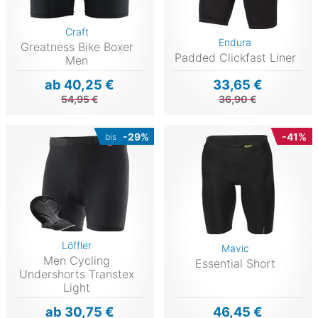
Craft
Endura
Greatness Bike Boxer
Padded Clickfast Liner
Men
ab 40,25 €
33,65 €
54,95 €
36,90 €
-29%
-41%
bis
Löffler
Mavic
Men Cycling
Essential Short
Undershorts Transtex
Light
ab 30,75 €
46,45 €