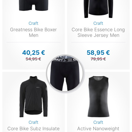
Craft
Craft
Greatness Bike Boxer
Core Bike Essence Long
Men
Sleeve Jersey Men
40,25 €
58,95 €
54,95 €
79,95 €
Craft
Craft
Core Bike Subz Insulate
Active Nanoweight