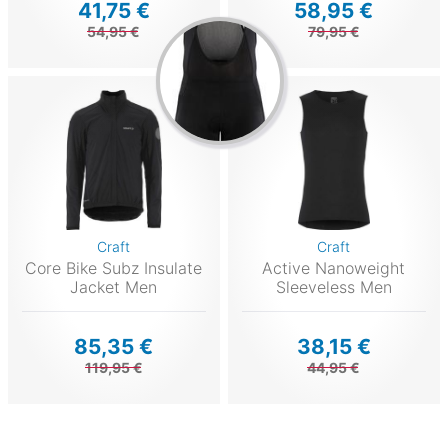
41,75 €
58,95 €
54,95 €
79,95 €
Craft
Craft
Core Bike Subz Insulate
Active Nanoweight
Jacket Men
Sleeveless Men
85,35 €
38,15 €
119,95 €
44,95 €