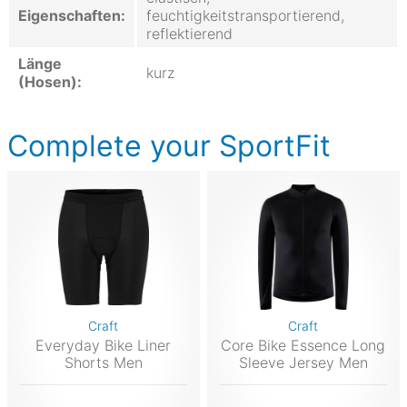
Eigenschaften:
feuchtigkeitstransportierend,
reflektierend
Länge
kurz
(Hosen):
Complete your SportFit
Craft
Craft
Everyday Bike Liner
Core Bike Essence Long
Shorts Men
Sleeve Jersey Men