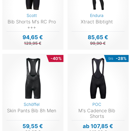
Scott
Endura
Bib Shorts M's RC Pro
Xtract Bibtight
+++
94,65 €
85,65 €
129,95 €
99,90 €
-40%
-28%
bis
Schöffel
POC
Skin Pants Bib 8h Men
M's Cadence Bib
Shorts
59,55 €
ab 107,85 €