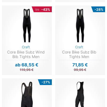
-43%
-28%
bis
Craft
Craft
Core Bike Subz Wind
Core Bike Subz Bib
Bib Tights Men
Tights Men
ab 68,55 €
71,85 €
119,95 €
99,95 €
-27%