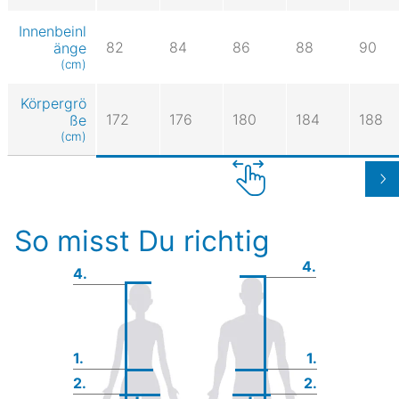
Innenbeinl
82
84
86
88
90
änge
(cm)
Körpergrö
172
176
180
184
188
ße
(cm)
So misst Du richtig
4.
4.
1.
1.
2.
2.