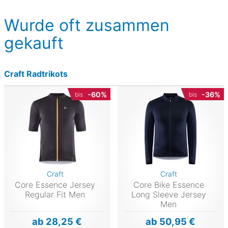
Wurde oft zusammen
gekauft
Craft Radtrikots
-60%
-36%
bis
bis
Craft
Craft
Core Essence Jersey
Core Bike Essence
Regular Fit Men
Long Sleeve Jersey
Men
ab 28,25 €
ab 50,95 €