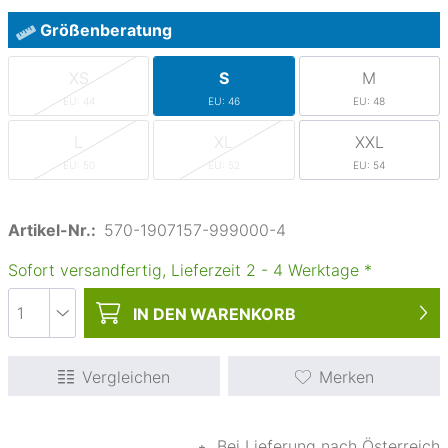
Größenberatung
XS
S
M
EU: 44
EU: 46
EU: 48
L
XL
XXL
EU: 50
EU: 52
EU: 54
Artikel-Nr.:
570-1907157-999000-4
Sofort versandfertig, Lieferzeit
2
-
4
Werktage
*
IN DEN
WARENKORB
Vergleichen
Merken
∗
Bei Lieferung nach Österreich