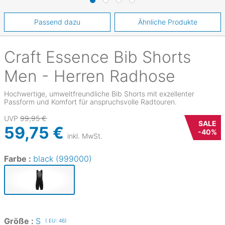
Passend dazu
Ähnliche Produkte
Craft
Essence Bib Shorts
Men - Herren Radhose
Hochwertige, umweltfreundliche Bib Shorts mit exzellenter
Passform und Komfort für anspruchsvolle Radtouren.
UVP
99,95 €
SALE
59,75 €
-
40
%
inkl. MwSt.
Farbe :
black (999000)
Größe :
S
( EU: 46)