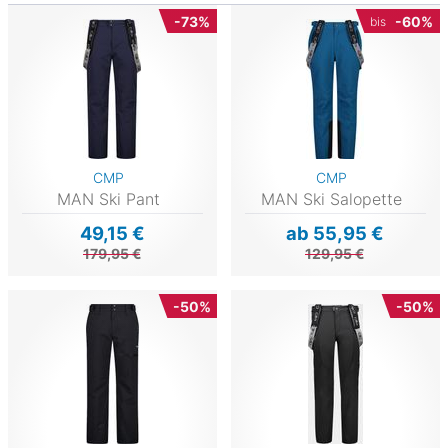
-73%
-60%
bis
CMP
CMP
MAN Ski Pant
MAN Ski Salopette
49,15 €
ab 55,95 €
179,95 €
129,95 €
-50%
-50%