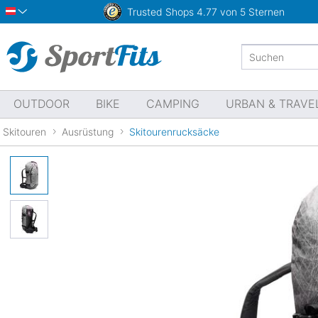
Trusted Shops
4.77 von 5 Sternen
Österreich
OUTDOOR
BIKE
CAMPING
URBAN & TRAVE
Skitouren
Ausrüstung
Skitourenrucksäcke