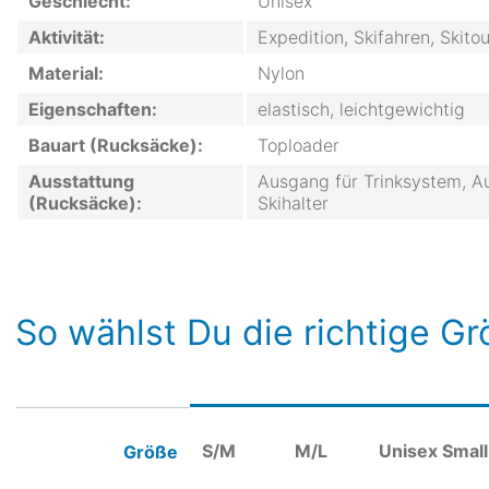
Geschlecht:
Unisex
Aktivität:
Expedition, Skifahren, Skito
Material:
Nylon
Eigenschaften:
elastisch, leichtgewichtig
Bauart (Rucksäcke):
Toploader
Ausstattung
Ausgang für Trinksystem, Aus
(Rucksäcke):
Skihalter
So wählst Du die richtige G
S/M
M/L
Unisex Small
Größe