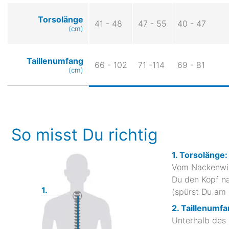
Torsolänge
41 - 48
47 - 55
40 - 47
(cm)
Taillenumfang
66 - 102
71 -114
69 - 81
(cm)
So misst Du richtig
1. Torsolänge:
Vom Nackenwir
Du den Kopf na
1.
(spürst Du am
2. Taillenumfa
Unterhalb des