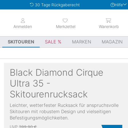
Hilfe
30 Tage Rückgaberecht
Anmelden
Merkzettel
Warenkorb
SKITOUREN
SALE
MARKEN
MAGAZIN
Black Diamond
Cirque
Ultra 35 -
Skitourenrucksack
Leichter, wetterfester Rucksack für anspruchsvolle
Skitouren mit robustem Design und vielseitigen
Befestigungsmöglichkeiten.
UVP
399,90 €