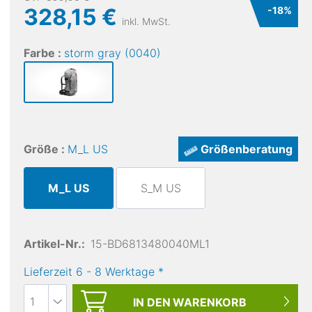
328,15 €
-
18
%
inkl. MwSt.
Farbe :
storm gray (0040)
Größe :
M_L US
Größenberatung
M_L US
S_M US
Artikel-Nr.:
15-BD6813480040ML1
Lieferzeit
6
-
8
Werktage
*
IN DEN
WARENKORB