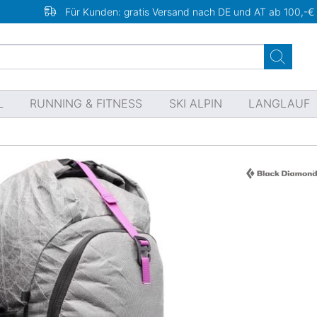
Für Kunden: gratis Versand nach DE und AT ab 100,-€
L
RUNNING & FITNESS
SKI ALPIN
LANGLAUF