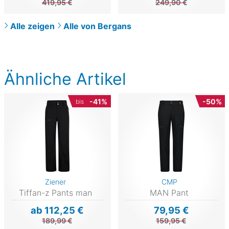
419,95 €
249,90 €
Alle zeigen
Alle von Bergans
Ähnliche Artikel
-41%
-50%
bis
Ziener
CMP
Tiffan-z Pants man
MAN Pant
ab 112,25 €
79,95 €
189,99 €
159,95 €