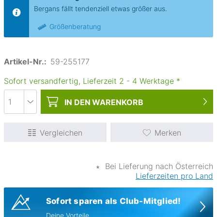
Bergans fällt tendenziell etwas größer aus.
Größenberatung
Artikel-Nr.:
59-255177
Sofort versandfertig, Lieferzeit
2
-
4
Werktage
*
IN DEN
WARENKORB
Vergleichen
Merken
∗
Bei Lieferung nach Österreich
Lieferzeiten pro Land
Sofort sparen als Club-Mitglied!
Deine Vorteile