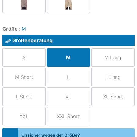
Größe :
M
Größenberatung
S
M
M Long
M Short
L
L Long
L Short
XL
XL Short
XXL
XXL Short
Unsicher wegen der Größe?