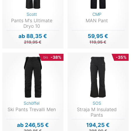
Scott
CMP
Pants M's Ultimate
MAN Pant
Dryo 10
ab 88,35 €
59,95 €
219,95 €
119,95 €
-38%
-35%
bis
Schöffel
SOS
Ski Pants Trevalli Men
Straja M Insulated
Pants
ab 246,55 €
194,25 €
399,95 €
298,90 €