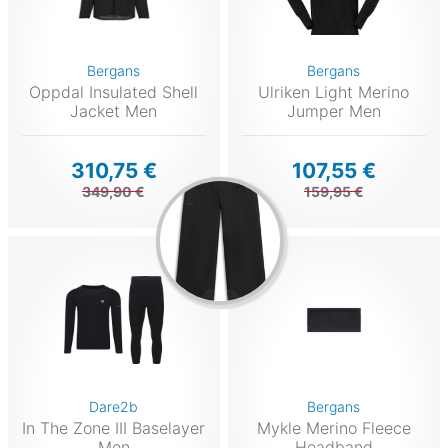
Bergans
Bergans
Oppdal Insulated Shell
Ulriken Light Merino
Jacket Men
Jumper Men
310,75 €
107,55 €
349,90 €
159,95 €
Dare2b
Bergans
In The Zone III Baselayer
Mykle Merino Fleece
Men
Headband