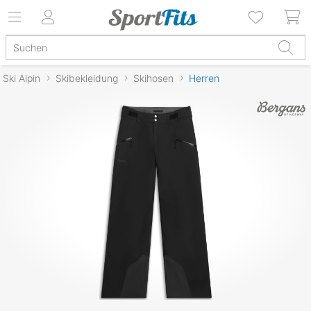
Ski Alpin
Skibekleidung
Skihosen
Herren