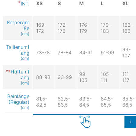
XS
S
M
L
XL
INT.
Körpergrö
169-
172-
176-
179-
183-
ße
172
176
179
183
186
(cm)
Taillenumf
99-
73-78
78-84
84-91
91-99
ang
107
(cm)
Hüftumf
99-
105-
111-
88-93
93-99
ang
105
111
117
(cm)
Beinlänge
81,5-
82,5-
83,5-
84,5-
85,5-
(Regular)
82,5
83,5
84,5
85,5
86,5
(cm)