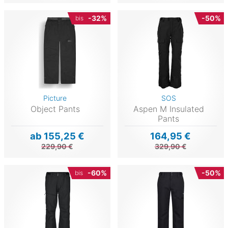
-32%
-50%
bis
Picture
SOS
Object Pants
Aspen M Insulated
Pants
ab 155,25 €
164,95 €
229,90 €
329,90 €
-60%
-50%
bis