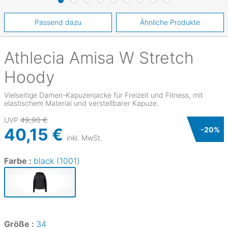
Passend dazu
Ähnliche Produkte
Athlecia
Amisa W Stretch
Hoody
Vielseitige Damen-Kapuzenjacke für Freizeit und Fitness, mit
elastischem Material und verstellbarer Kapuze.
UVP
49,90 €
40,15 €
-
20
%
inkl. MwSt.
Farbe :
black (1001)
Größe :
34