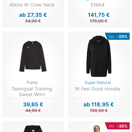
Atkins W Crew Neck
ENIA4
ab 27,35 €
141,75 €
34,90 €
179,90 €
-26%
bis
Puma
Super.Natural
Teamgoal Training
W Feel Good Hoodie
Sweat Wmn
39,85 €
ab 118,95 €
44,95 €
159,90 €
-35%
bis