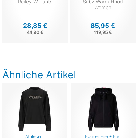
Reiley W Pants
Subz Warm Hood
Women
28,85 €
85,95 €
44,90 €
119,95 €
Ähnliche Artikel
Athlecia
Bogner Fire + Ice