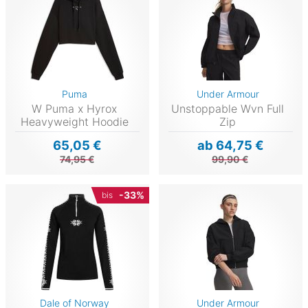
Puma
Under Armour
W Puma x Hyrox
Unstoppable Wvn Full
Heavyweight Hoodie
Zip
65,05 €
ab 64,75 €
74,95 €
99,90 €
-33%
bis
Dale of Norway
Under Armour