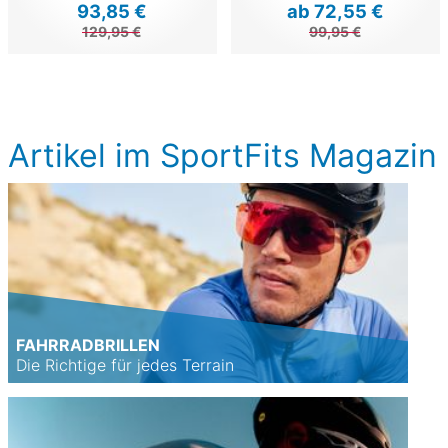
93,85 €
ab 72,55 €
129,95 €
99,95 €
Artikel im SportFits Magazin
FAHRRADBRILLEN
Die Richtige für jedes Terrain