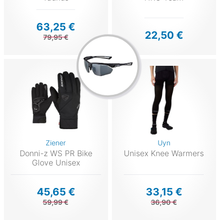
63,25 €
22,50 €
79,95 €
Ziener
Uyn
Donni-z WS PR Bike
Unisex Knee Warmers
Glove Unisex
45,65 €
33,15 €
59,99 €
36,90 €