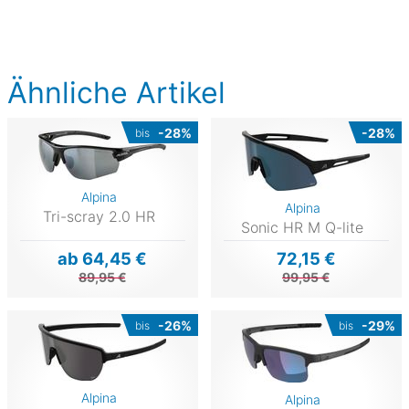
Ähnliche Artikel
-28%
-28%
bis
Alpina
Alpina
Tri-scray 2.0 HR
Sonic HR M Q-lite
ab 64,45 €
72,15 €
89,95 €
99,95 €
-26%
-29%
bis
bis
Alpina
Alpina