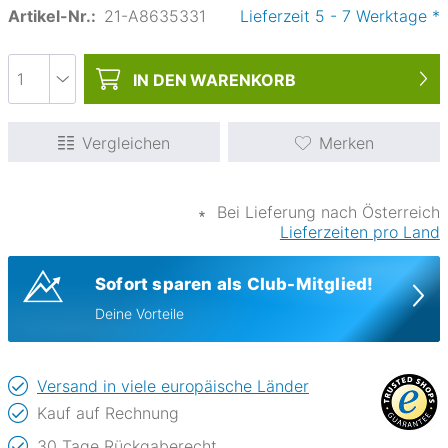
Artikel-Nr.:
21-A8635331
Lieferzeit
5
-
7
Werktage
*
IN DEN
WARENKORB
Vergleichen
Merken
∗
Bei Lieferung nach Österreich
Lieferzeiten pro Land
Sofort sparen als Club-Mitglied!
Deine Vorteile
Versand in viele europäische Länder
Kauf auf Rechnung
30 Tage Rückgaberecht