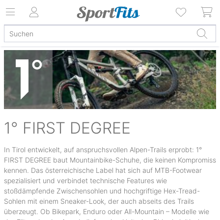
1° FIRST DEGREE
In Tirol entwickelt, auf anspruchsvollen Alpen-Trails erprobt: 1°
FIRST DEGREE baut Mountainbike-Schuhe, die keinen Kompromiss
kennen. Das österreichische Label hat sich auf MTB-Footwear
spezialisiert und verbindet technische Features wie
stoßdämpfende Zwischensohlen und hochgriftige Hex-Tread-
Sohlen mit einem Sneaker-Look, der auch abseits des Trails
überzeugt. Ob Bikepark, Enduro oder All-Mountain – Modelle wie