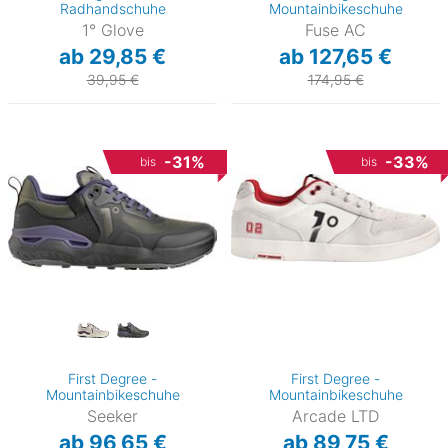
Radhandschuhe
Mountainbikeschuhe
1° Glove
Fuse AC
ab 29,85 €
ab 127,65 €
39,95 €
174,95 €
-31%
-33%
bis
bis
First Degree -
First Degree -
Mountainbikeschuhe
Mountainbikeschuhe
Seeker
Arcade LTD
ab 96,65 €
ab 89,75 €