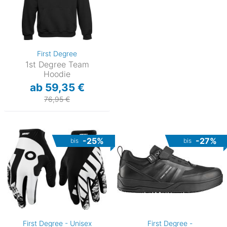
First Degree
1st Degree Team
Hoodie
ab 59,35 €
76,95 €
-25%
-27%
bis
bis
First Degree - Unisex
First Degree -