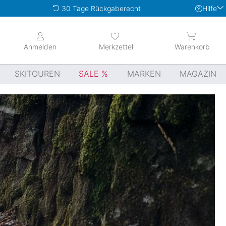
Hilfe
30 Tage Rückgaberecht
Anmelden
Merkzettel
Warenkorb
SKITOUREN
SALE
MARKEN
MAGAZIN