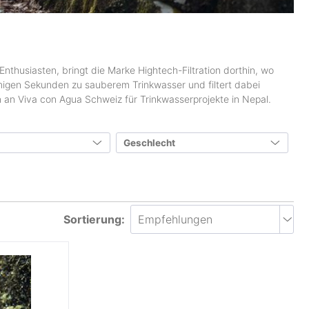
Enthusiasten, bringt die Marke Hightech-Filtration dorthin, wo
enigen Sekunden zu sauberem Trinkwasser und filtert dabei
 an Viva con Agua Schweiz für Trinkwasserprojekte in Nepal.
Geschlecht
Unisex
(3)
bis
0 €
1500 €
Sortierung: