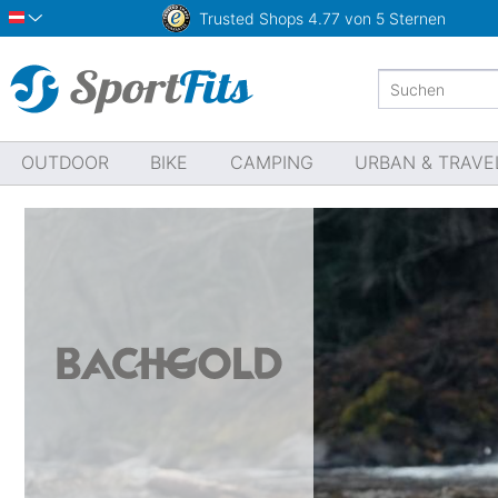
Trusted Shops
4.77 von 5 Sternen
Österreich
OUTDOOR
BIKE
CAMPING
URBAN & TRAVE