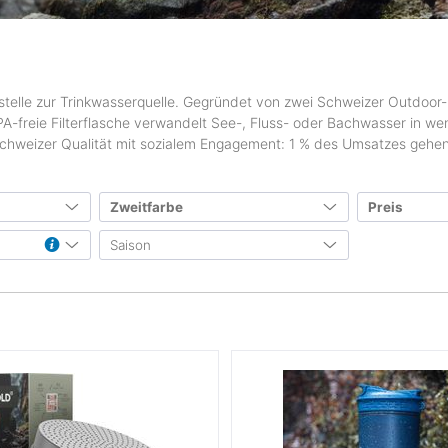
erstelle zur Trinkwasserquelle. Gegründet von zwei Schweizer Outdoor-
PA-freie Filterflasche verwandelt See-, Fluss- oder Bachwasser in w
 Schweizer Qualität mit sozialem Engagement: 1 % des Umsatzes gehen
Zweitfarbe
Preis
Saison
1
von
e
(1)
Herbst & Winter
(3)
e
(1)
Frühjahr & Sommer
e
(3)
Ganzjahr
ge
(3)