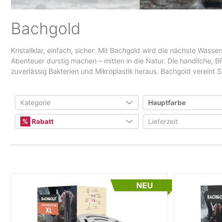
Bachgold
Kristallklar, einfach, sicher: Mit Bachgold wird die nächste Wass
Abenteuer durstig machen – mitten in die Natur. Die handliche, B
zuverlässig Bakterien und Mikroplastik heraus. Bachgold vereint
Kategorie
Hauptfarbe
Rabatt
Lieferzeit
Camping
(3)
2
Campingküche
(3)
Mindestens 10%
(2)
bis ca. 3 Werktag
Mindestens 20%
bis ca. 5 Werktag
Mindestens 30%
bis ca. 7 Werktag
Mindestens 40%
bis ca. 10 Werkta
NEU
Mindestens 50%